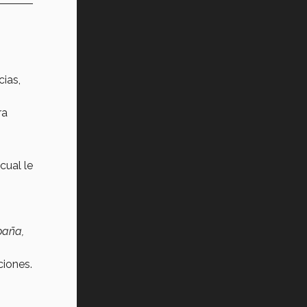
ias,
ra
cual le
paña,
ciones.