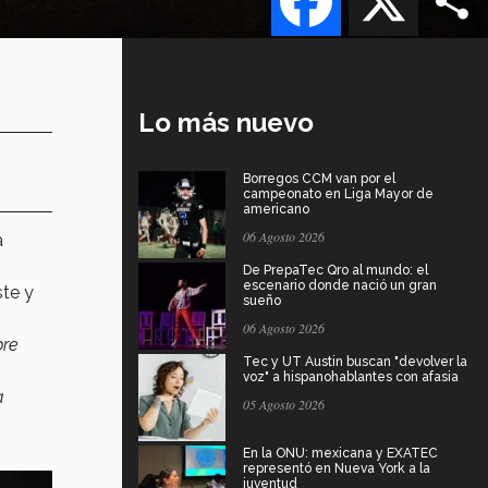
Lo más nuevo
Borregos CCM van por el
campeonato en Liga Mayor de
americano
06 Agosto 2026
a
De PrepaTec Qro al mundo: el
escenario donde nació un gran
ste y
sueño
06 Agosto 2026
bre
Tec y UT Austin buscan "devolver la
voz" a hispanohablantes con afasia
a
05 Agosto 2026
En la ONU: mexicana y EXATEC
representó en Nueva York a la
juventud