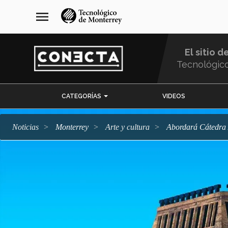
Pasar
navegación
menu
al
principal
contenido
principal
El sitio d
Tecnológic
Menu
CATEGORÍAS
VIDEOS
Comunidad
Noticias
Monterrey
arte y cultura
Abordará Cátedra