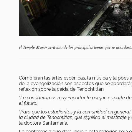
el Templo Mayor será uno de los principales temas que se abordarán
Cómo eran las artes escénicas, la música y la poesí
de la evangelización son aspectos que se abordarán
reflexión sobre la caída de Tenochtitlán.
“
Lo consideramos muy importante porque es parte de l
el futuro
.
“
Para que los estudiantes y la comunidad en general r
la ciudad de Tenochtitlán, qué significa el mestizaje
la doctora Santamaría.
La conferencia que dará inicio a esta reflexión se