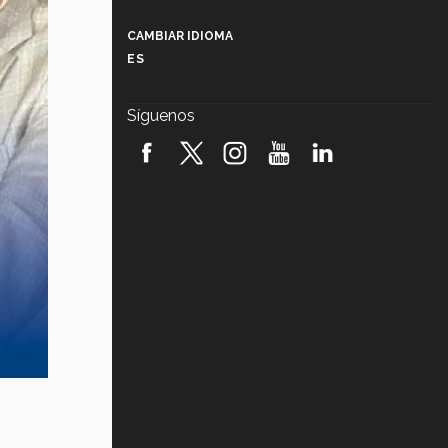
Más que un festival cultural: así es
la magia de VIBRART 2026 (video)
CAMBIAR IDIOMA
ES
Javier Guzmán: investigación con
impacto social (video)
Síguenos
¡México, en el top del mundial de
robótica FIRST 2026! (video)
Vida Tec: Pasión, disciplina y
básquetbol, con Gael Adame
(video)
¿Cómo es el Modelo Educativo
Tec? (video)
Vida Tec: Feminismo e Inteligencia
Artificial, Paola Ricaurte (video)