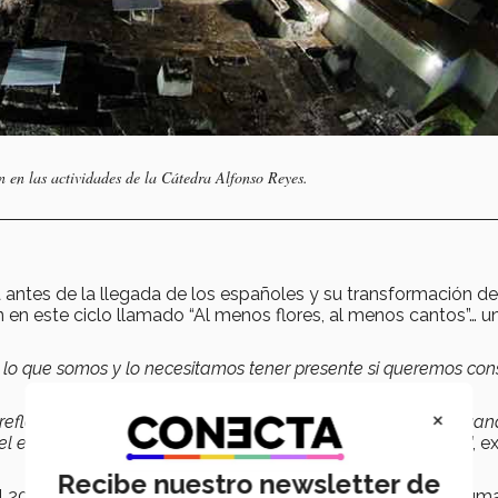
 en las actividades de la Cátedra Alfonso Reyes.
a antes de la llegada de los españoles y su transformación d
 en este ciclo llamado “Al menos flores, al menos cantos”… u
o que somos y lo necesitamos tener presente si queremos cons
×
eflexionen sobre qué significa este gran imperio que cae, cua
 y el encuentro con dos culturas que darán una nueva cultura
”, e
Recibe nuestro newsletter de
rá el 20 de septiembre impartida por Eduardo Matos Moctezuma