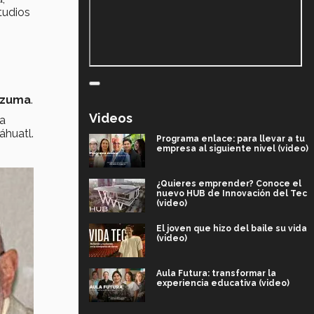
tudios
tezuma
.
Videos
ra
áhuatl.
Programa enlace: para llevar a tu
empresa al siguiente nivel (video)
¿Quieres emprender? Conoce el
nuevo HUB de Innovación del Tec
(video)
El joven que hizo del baile su vida
(video)
Aula Futura: transformar la
experiencia educativa (video)