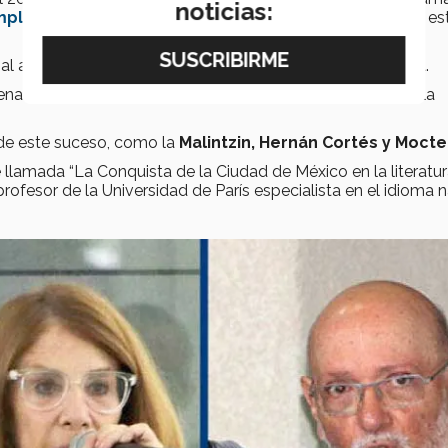
noticias:
mplo Mayor
”, que consiste en una serie de excavaciones y es
 azteca, la cual fue una de las más grandes de su época.
ena serán otros de los temas que se abordarán, así como la
 de este suceso, como la
Malintzin, Hernán Cortés y Moc
 llamada “La Conquista de la Ciudad de México en la literatu
profesor de la Universidad de París especialista en el idioma n