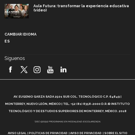
Aula Futura: transformar la experiencia educativa
(video)
Más que un festival cultural: así es la magia de
VIBRART 2026 (video)
CAMBIAR IDIOMA
ES
Javier Guzmán: investigación con impacto social
(video)
Síguenos
¡México, en el top del mundial de robótica FIRST
2026! (video)
Vida Tec: Pasión, disciplina y básquetbol, con Gael
Adame (video)
A
AV. EUGENIO GARZA SADA 2501 SUR COL. TECNOLÓGICO C.P. 64849 |
L
¿Cómo es el Modelo Educativo Tec? (video)
MONTERREY, NUEVO LEÓN, MÉXICO | TEL. +52 (81) 8358-2000 D.R.© INSTITUTO
TECNOLÓGICO Y DE ESTUDIOS SUPERIORES DE MONTERREY, MÉXICO. 2018
Vida Tec: Feminismo e Inteligencia Artificial, Paola
*DEC-520912 PROGRAMAS EN MODALIDAD ESCOLARIZADA.
Ricaurte (video)
AVISO LEGAL
POLÍTICAS DE PRIVACIDAD
AVISO DE PRIVACIDAD
SOBRE EL SITIO