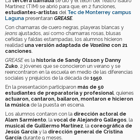
La
tercera llamada
se dio y el telón del Teatro Isauro
Martínez (TIM) se abrió para que, en 2 funciones,
estudiantes-artistas
del
Tec de Monterrey campus
Laguna
presentaran
GREASE
.
Con chamarras de cuero negras, playeras blancas y
jeans
ajustados, así como chamarras rosas, blusas
ceñidas y faldas estampadas, los alumnos hicieron
realidad
una versión adaptada de
Vaselina
con 21
canciones
.
GREASE
es la
historia de Sandy Olsson y Danny
Zuko
, 2 jóvenes que se conocieron un verano y se
reencontraron en la escuela en medio de las diferencias
sociales y prejuicios de la década de
1950
.
En la presentación participaron
más de 50
estudiantes de preparatoria y profesional
, quienes
actuaron, cantaron, bailaron, montaron e hicieron
la música
de la puesta en escena.
Los alumnos contaron con la
dirección actoral de
Alam Sarmiento
, la
vocal de Alejandro Gallegos
, la
musical de Guillermo Martínez
, la
coreográfica de
Jesús García
y la
dirección general de Cristina
García
durante 9 meses.