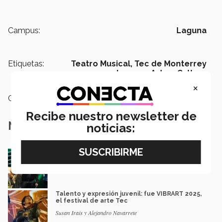
Campus:
Laguna
Etiquetas:
Teatro Musical,
Tec de Monterrey
campus Laguna,
Arte y Cultura
×
Categoría:
Arte y Cultura
Recibe nuestro newsletter de
Notas Relacionadas
noticias:
El joven que pasó de audicionar por una beca
a cantar con artistas top
Susan Irais
Talento y expresión juvenil: fue VIBRART 2025,
el festival de arte Tec
Susan Irais y Alejandro Navarrete