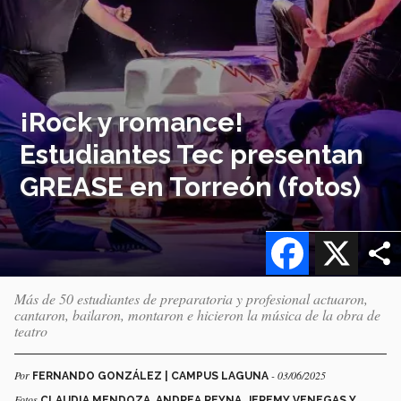
¡Rock y romance!
Estudiantes Tec presentan
GREASE en Torreón (fotos)
Facebook
X
Más de 50 estudiantes de preparatoria y profesional actuaron,
cantaron, bailaron, montaron e hicieron la música de la obra de
teatro
Por
- 03/06/2025
FERNANDO GONZÁLEZ | CAMPUS LAGUNA
Fotos
CLAUDIA MENDOZA, ANDREA REYNA, JEREMY VENEGAS Y