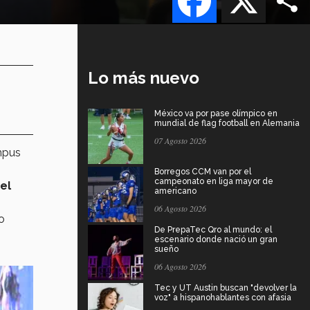
Lo más nuevo
México va por pase olímpico en
mundial de flag football en Alemania
07 Agosto 2026
mpus
Borregos CCM van por el
campeonato en liga mayor de
el
americano
06 Agosto 2026
o
De PrepaTec Qro al mundo: el
escenario donde nació un gran
sueño
06 Agosto 2026
Tec y UT Austin buscan "devolver la
voz" a hispanohablantes con afasia