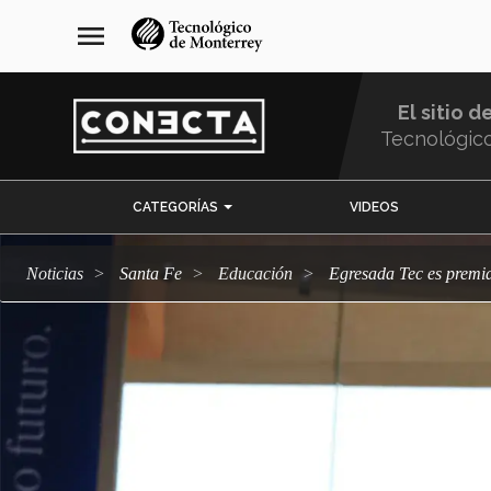
Pasar
navegación
menu
al
principal
contenido
principal
El sitio d
Tecnológic
Menu
CATEGORÍAS
VIDEOS
Comunidad
Noticias
Santa Fe
Educación
Egresada Tec es premi