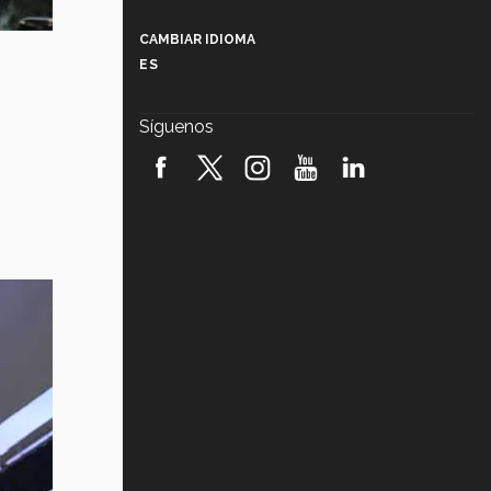
Más que un festival cultural: así es
la magia de VIBRART 2026 (video)
CAMBIAR IDIOMA
ES
Javier Guzmán: investigación con
impacto social (video)
Síguenos
¡México, en el top del mundial de
robótica FIRST 2026! (video)
Vida Tec: Pasión, disciplina y
básquetbol, con Gael Adame
(video)
¿Cómo es el Modelo Educativo
Tec? (video)
Vida Tec: Feminismo e Inteligencia
Artificial, Paola Ricaurte (video)