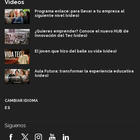
Videos
Programa enlace: para llevar a tu empresa al
siguiente nivel (video)
¿Quieres emprender? Conoce el nuevo HUB de
Innovación del Tec (video)
El joven que hizo del baile su vida (video)
Aula Futura: transformar la experiencia educativa
(video)
Más que un festival cultural: así es la magia de
VIBRART 2026 (video)
CAMBIAR IDIOMA
ES
Javier Guzmán: investigación con impacto social
(video)
Síguenos
¡México, en el top del mundial de robótica FIRST
2026! (video)