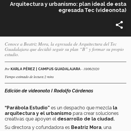
Arquitectura y urbanismo: plan ideal de esta
egresada Tec (videonota)
Conoce a Beatriz Mora, la egresada de Arquitectura del Tec
Guadalajara que decidió seguir su plan “B” y formar su propio
estudio.
Por
- 18/06/2020
KARLA PÉREZ | CAMPUS GUADALAJARA
Tiempo estimado de lectura:2 mins
Edición de videonota I Rodolfo Cárdenas
“Parábola Estudio”
es un despacho que mezcla
la
arquitectura y el urbanismo
para crear soluciones
creativas que apoyen el
desarrollo de la ciudad.
Su directora y cofundadora es
Beatriz Mora
, una