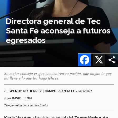
Directora general de Tec
Santa Fe aconseja a futuros
egresados
Facebook
X
Su mejor consejo es que encuentren su pasión, que hagan lo que
les llene y lo que los haga felices
Por
- 28/06/2022
WENDY GUTIÉRREZ | CAMPUS SANTA FE
Fotos
DAVID LEÓN
Tiempo estimado de lectura:2 mins
Karla Vargas
, directora general del
Tecnológico de