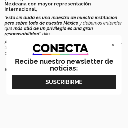
Mexicana con mayor representación
internacional,
“
Esto sin duda es una muestra de nuestra institución
pero sobre todo de nuestro México
y debemos entender
que
más allá de un privilegio es una gran
responsabilidad
”, dijo.
Asimismo, agradeció a los padres de familia por todo el
×
apoyo que brindan a los estudiantes y por la confianza
que tienen en el Tec de Monterrey.
Recibe nuestro newsletter de
noticias:
SEGURO QUERRÁS LEER TAMBIÉN: