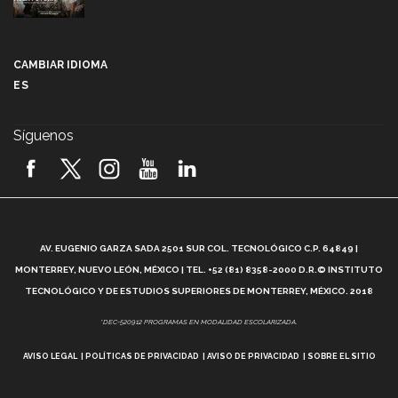
Más que un festival cultural: así es la magia de
VIBRART 2026 (video)
CAMBIAR IDIOMA
ES
Javier Guzmán: investigación con impacto social
(video)
Síguenos
¡México, en el top del mundial de robótica FIRST
2026! (video)
Vida Tec: Pasión, disciplina y básquetbol, con Gael
Adame (video)
A
AV. EUGENIO GARZA SADA 2501 SUR COL. TECNOLÓGICO C.P. 64849 |
L
¿Cómo es el Modelo Educativo Tec? (video)
MONTERREY, NUEVO LEÓN, MÉXICO | TEL. +52 (81) 8358-2000 D.R.© INSTITUTO
TECNOLÓGICO Y DE ESTUDIOS SUPERIORES DE MONTERREY, MÉXICO. 2018
Vida Tec: Feminismo e Inteligencia Artificial, Paola
*DEC-520912 PROGRAMAS EN MODALIDAD ESCOLARIZADA.
Ricaurte (video)
AVISO LEGAL
POLÍTICAS DE PRIVACIDAD
AVISO DE PRIVACIDAD
SOBRE EL SITIO