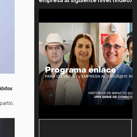
empresa al siguiente nivel (video)
ábitos
partió.