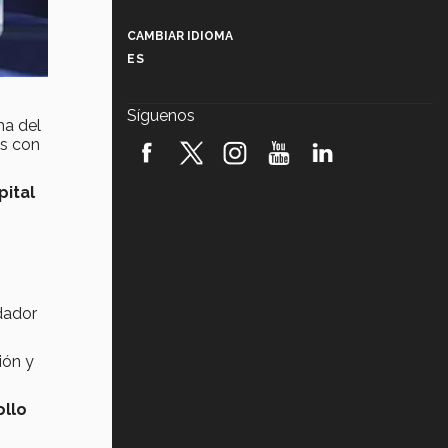
Más que un festival cultural: así es
la magia de VIBRART 2026 (video)
CAMBIAR IDIOMA
ES
Javier Guzmán: investigación con
impacto social (video)
Síguenos
ma del
¡México, en el top del mundial de
as con
robótica FIRST 2026! (video)
pital
Vida Tec: Pasión, disciplina y
básquetbol, con Gael Adame
(video)
¿Cómo es el Modelo Educativo
Tec? (video)
dador
Vida Tec: Feminismo e Inteligencia
Artificial, Paola Ricaurte (video)
ión y
ollo