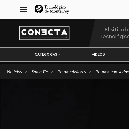
Pasar
navegación
menu
al
principal
contenido
principal
El sitio d
Tecnológic
Menu
CATEGORÍAS
VIDEOS
Comunidad
Noticias
Santa Fe
emprendedores
Futuros egresado