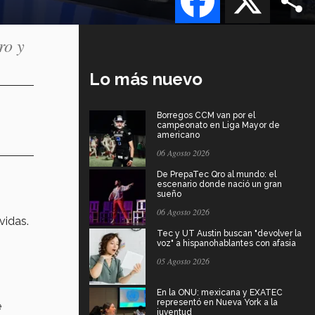
ro y
Lo más nuevo
Borregos CCM van por el
campeonato en Liga Mayor de
americano
06 Agosto 2026
De PrepaTec Qro al mundo: el
escenario donde nació un gran
sueño
06 Agosto 2026
vidas.
Tec y UT Austin buscan "devolver la
voz" a hispanohablantes con afasia
05 Agosto 2026
En la ONU: mexicana y EXATEC
representó en Nueva York a la
e
juventud