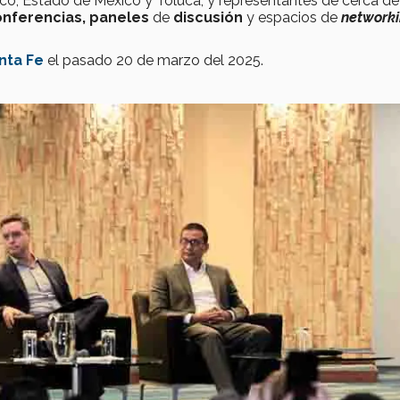
co, Estado de México y Toluca, y representantes de cerca d
nferencias,
paneles
de
discusión
y espacios de
network
nta Fe
el pasado 20 de marzo del 2025.