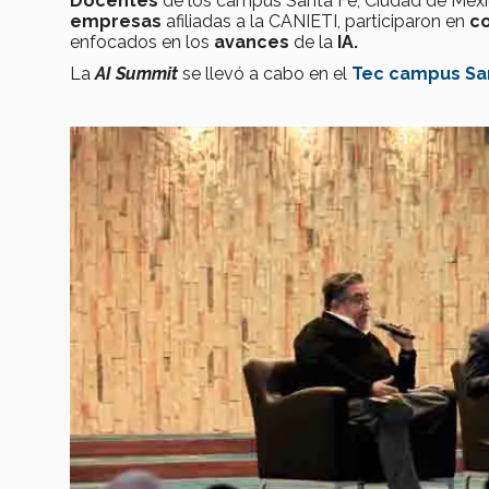
Docentes
de los campus Santa Fe, Ciudad de Méxi
empresas
afiliadas a la CANIETI, participaron en
co
enfocados en los
avances
de la
IA.
La
AI Summit
se llevó a cabo en el
Tec campus Sa