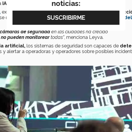
noticias:
a
IA
y el uso de video analítica en sistemas de
seguridad.
,
expuso sobre su participación en un
proyecto
de
detecci
se desarrolló en conjunto con el
Ministerio de Defensa del
cámaras de seguridad
en las ciudades ha crecido
s
no pueden
monitorear
todas”
, menciona Leyva.
a artificial,
los sistemas de seguridad son capaces de
dete
 y alertar a operadoras y operadores sobre posibles incident