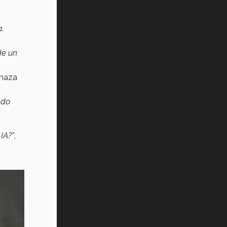
a.
de un
enaza
ndo
IA?”
,