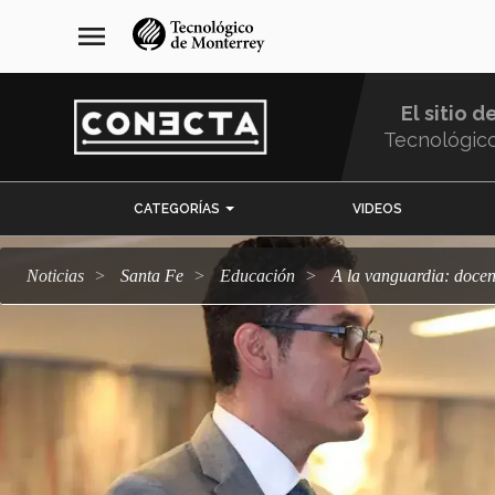
Pasar
navegación
menu
al
principal
contenido
principal
El sitio d
Tecnológic
Menu
CATEGORÍAS
VIDEOS
Comunidad
Noticias
Santa Fe
Educación
A la vanguardia: doce