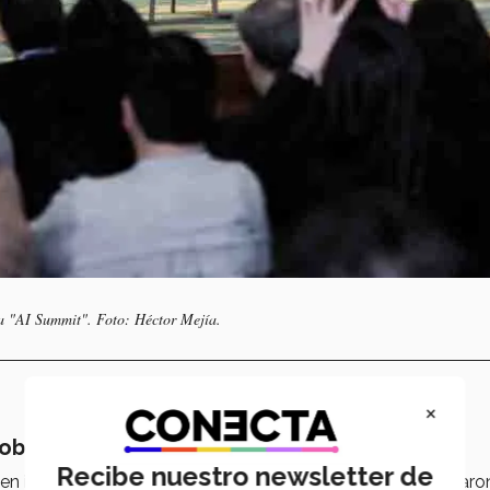
la "AI Summit". Foto: Héctor Mejía.
×
obre IA en seguridad
Recibe nuestro newsletter de
 iniciativas estratégicas de inteligencia artificial, participaro