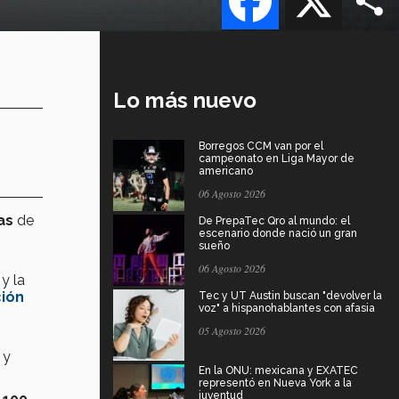
Lo más nuevo
Borregos CCM van por el
campeonato en Liga Mayor de
americano
06 Agosto 2026
as
de
De PrepaTec Qro al mundo: el
escenario donde nació un gran
sueño
06 Agosto 2026
y la
ción
Tec y UT Austin buscan "devolver la
voz" a hispanohablantes con afasia
05 Agosto 2026
 y
En la ONU: mexicana y EXATEC
representó en Nueva York a la
juventud