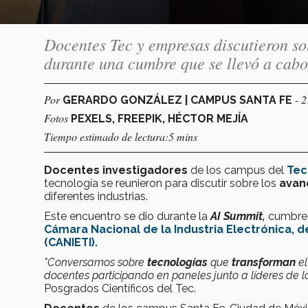
Docentes Tec y empresas discutieron so
durante una cumbre que se llevó a cab
Por
- 
GERARDO GONZÁLEZ | CAMPUS SANTA FE
Fotos
PEXELS, FREEPIK, HÉCTOR MEJÍA
Tiempo estimado de lectura:5 mins
Docentes investigadores
de los campus del
Tec
tecnología se reunieron para discutir sobre los
avan
diferentes industrias.
Este encuentro se dio durante la
AI Summit,
cumbre 
Cámara Nacional de la Industria Electrónica, 
(CANIETI)
.
"Conversamos sobre
tecnologías
que
transforman
e
docentes participando en paneles junto a líderes de la
Posgrados Científicos del Tec.