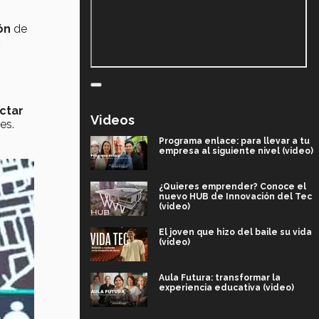
ón
de
ctar
Videos
es.
Programa enlace: para llevar a tu
empresa al siguiente nivel (video)
¿Quieres emprender? Conoce el
nuevo HUB de Innovación del Tec
(video)
El joven que hizo del baile su vida
(video)
Aula Futura: transformar la
experiencia educativa (video)