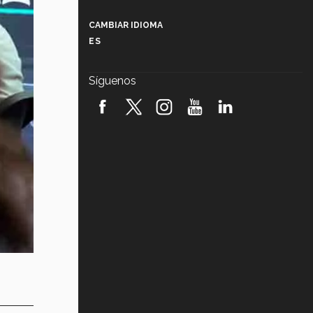
Más que un festival cultural: así es
la magia de VIBRART 2026 (video)
CAMBIAR IDIOMA
ES
Javier Guzmán: investigación con
impacto social (video)
Síguenos
¡México, en el top del mundial de
robótica FIRST 2026! (video)
Vida Tec: Pasión, disciplina y
básquetbol, con Gael Adame
(video)
¿Cómo es el Modelo Educativo
Tec? (video)
Vida Tec: Feminismo e Inteligencia
Artificial, Paola Ricaurte (video)