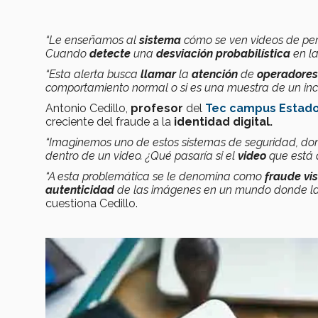
“Le enseñamos al
sistema
cómo se ven videos de per
Cuando
detecte
una
desviación probabilística
en l
“Esta alerta busca
llamar
la
atención
de
operadores
comportamiento normal o si es una muestra de un in
Antonio Cedillo,
profesor
del
Tec campus Estado
creciente del fraude a la
identidad digital.
“Imaginemos uno de estos sistemas de seguridad, d
dentro de un video. ¿Qué pasaría si el
video
que está 
“A esta problemática se le denomina como
fraude vi
autenticidad
de las imágenes en un mundo donde la m
cuestiona Cedillo.