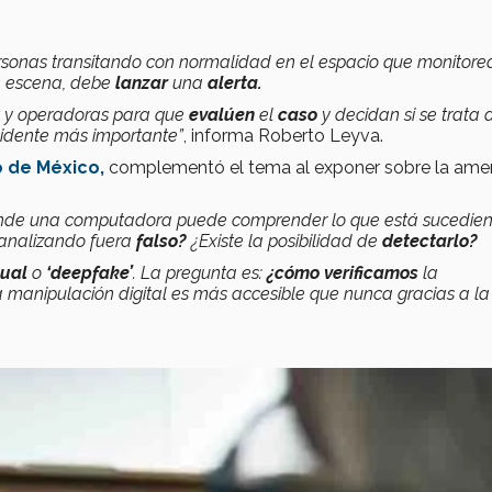
sonas transitando con normalidad en el espacio que monitore
a escena, debe
lanzar
una
alerta.
y operadoras para que
evalúen
el
caso
y decidan si se trata 
cidente más importante”
, informa Roberto Leyva.
 de México,
complementó el tema al exponer sobre la am
onde una computadora puede comprender lo que está sucedie
analizando fuera
falso?
¿Existe la posibilidad de
detectarlo?
sual
o
‘deepfake’
. La pregunta es:
¿cómo
verificamos
la
anipulación digital es más accesible que nunca gracias a la 