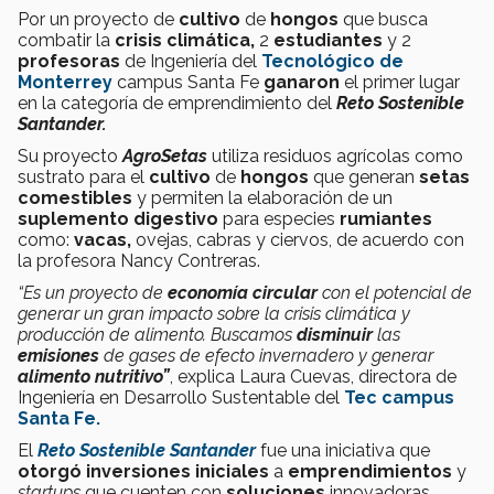
Por un proyecto de
cultivo
de
hongos
que busca
combatir la
crisis climática,
2
estudiantes
y 2
profesoras
de Ingeniería del
Tecnológico de
Monterrey
campus Santa Fe
ganaron
el primer lugar
en la categoría de emprendimiento del
Reto Sostenible
Santander.
Su proyecto
AgroSetas
utiliza residuos agrícolas como
sustrato para el
cultivo
de
hongos
que generan
setas
comestibles
y permiten la elaboración de un
suplemento digestivo
para especies
rumiantes
como:
vacas,
ovejas, cabras y ciervos, de acuerdo con
la profesora Nancy Contreras.
“Es un proyecto de
economía circular
con el potencial de
generar un gran impacto sobre la crisis climática y
producción de alimento. Buscamos
disminuir
las
emisiones
de gases de efecto invernadero y generar
alimento nutritivo”
, explica Laura Cuevas, directora de
Ingeniería en Desarrollo Sustentable del
Tec campus
Santa Fe.
El
Reto Sostenible Santander
fue una iniciativa que
otorgó inversiones iniciales
a
emprendimientos
y
startups
que cuenten con
soluciones
innovadoras,