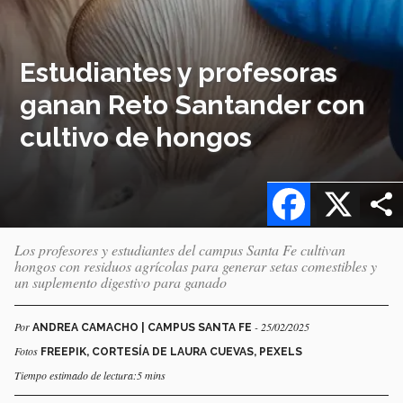
Estudiantes y profesoras
ganan Reto Santander con
cultivo de hongos
Facebook
X
Los profesores y estudiantes del campus Santa Fe cultivan
hongos con residuos agrícolas para generar setas comestibles y
un suplemento digestivo para ganado
Por
- 25/02/2025
ANDREA CAMACHO | CAMPUS SANTA FE
Fotos
FREEPIK, CORTESÍA DE LAURA CUEVAS, PEXELS
Tiempo estimado de lectura:5 mins