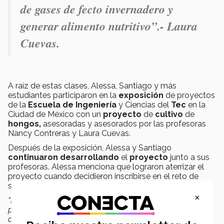
de gases de fecto invernadero y
generar alimento nutritivo”.-
Laura
Cuevas.
A raíz de estas clases, Alessa, Santiago y más
estudiantes participaron en la
exposición
de proyectos
de la
Escuela de Ingeniería
y Ciencias del
Tec
en la
Ciudad de México con un
proyecto
de
cultivo
de
hongos,
asesoradas y asesorados por las profesoras
Nancy Contreras y Laura Cuevas.
Después de la exposición, Alessa y Santiago
continuaron desarrollando
el
proyecto
junto a sus
profesoras. Alessa menciona que lograron aterrizar el
proyecto cuando decidieron inscribirse en el reto de
sostenibilidad.
×
“La convocatoria fue una locura porque tuvimos 3 días
para mandar un video, llenar varios formatos, un buen de
cosas. Al principio, lo que
nos costó trabajo
fue escoger