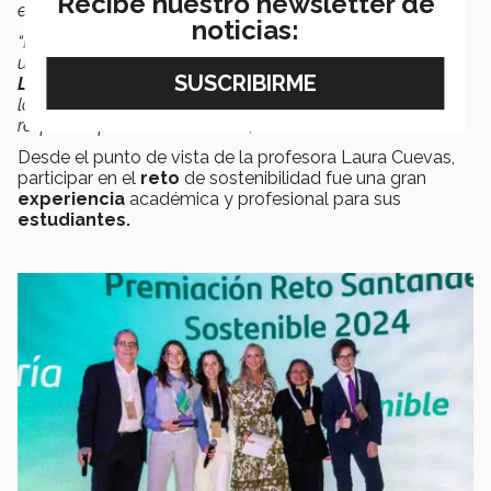
Recibe nuestro newsletter de
en qué queríamos
enfocar el proyecto.
noticias:
“Los
hongos
tienen
millones de cualidades
para hacer
un proyecto innovador con respecto a la crisis climática.
Lau
y
Nancy
nos ayudaron
mucho en esto. Nos hacían
las preguntas perfectas y nos guiaban a obtener la
respuesta por nuestra cuenta”,
comenta
Alessa.
Desde el punto de vista de la profesora Laura Cuevas,
participar en el
reto
de sostenibilidad fue una gran
experiencia
académica y profesional para sus
estudiantes.