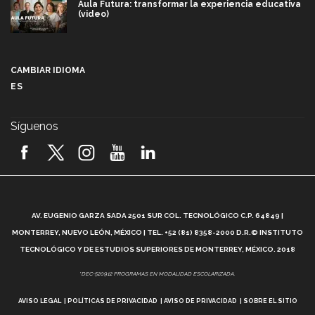
Aula Futura: transformar la experiencia educativa
(video)
Más que un festival cultural: así es la magia de
VIBRART 2026 (video)
CAMBIAR IDIOMA
ES
Javier Guzmán: investigación con impacto social
(video)
Síguenos
¡México, en el top del mundial de robótica FIRST
2026! (video)
Vida Tec: Pasión, disciplina y básquetbol, con Gael
Adame (video)
A
AV. EUGENIO GARZA SADA 2501 SUR COL. TECNOLÓGICO C.P. 64849 |
L
¿Cómo es el Modelo Educativo Tec? (video)
MONTERREY, NUEVO LEÓN, MÉXICO | TEL. +52 (81) 8358-2000 D.R.© INSTITUTO
TECNOLÓGICO Y DE ESTUDIOS SUPERIORES DE MONTERREY, MÉXICO. 2018
Vida Tec: Feminismo e Inteligencia Artificial, Paola
*DEC-520912 PROGRAMAS EN MODALIDAD ESCOLARIZADA.
Ricaurte (video)
AVISO LEGAL
POLÍTICAS DE PRIVACIDAD
AVISO DE PRIVACIDAD
SOBRE EL SITIO