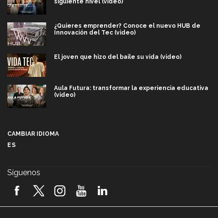
siguiente nivel (video)
¿Quieres emprender? Conoce el nuevo HUB de
Innovación del Tec (video)
El joven que hizo del baile su vida (video)
Aula Futura: transformar la experiencia educativa
(video)
Más que un festival cultural: así es la magia de
VIBRART 2026 (video)
CAMBIAR IDIOMA
ES
Javier Guzmán: investigación con impacto social
(video)
Síguenos
¡México, en el top del mundial de robótica FIRST
2026! (video)
Vida Tec: Pasión, disciplina y básquetbol, con Gael