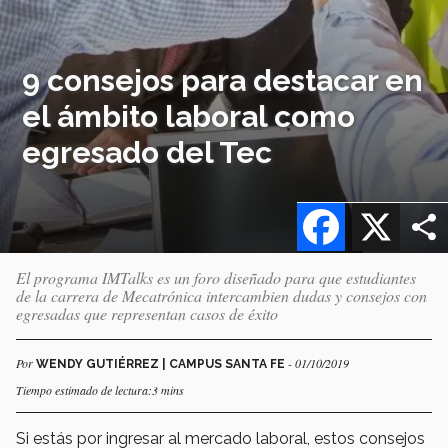
9 consejos para destacar en
el ámbito laboral como
egresado del Tec
Facebook
X
El programa IMTalks es un foro diseñado para que estudiantes
de la carrera de Mecatrónica intercambien dudas y consejos con
egresadas que representan casos de éxito
Por
- 01/10/2019
WENDY GUTIÉRREZ | CAMPUS SANTA FE
Tiempo estimado de lectura:3 mins
Si estás por ingresar al mercado laboral, estos consejos