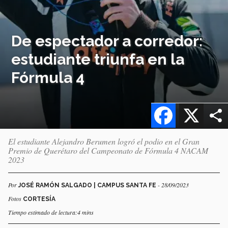
De espectador a corredor:
estudiante triunfa en la
Fórmula 4
Facebook
X
El estudiante Alejandro Berumen logró el podio en el Gran
Premio de Querétaro del Campeonato de Fórmula 4 NACAM
2023
Por
- 28/09/2023
JOSÉ RAMÓN SALGADO | CAMPUS SANTA FE
Fotos
CORTESÍA
Tiempo estimado de lectura:4 mins