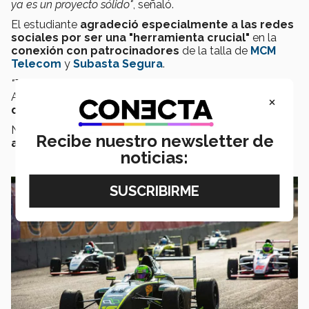
ya es un proyecto sólido"
, señaló.
El estudiante
agradeció especialmente a las redes
sociales por ser una "herramienta crucial"
en la
conexión con patrocinadores
de la talla de
MCM
Telecom
y
Subasta Segura
.
"Tiene que
haber amor al arte
de por medio"
, expresó
Alex, subrayando
la importancia de la pasión en el
×
deporte automovilístico
.
No obstante, admitió que
enfrentar la presión y las
Recibe nuestro newsletter de
altas expectativas ha sido un desafío constante
.
noticias: