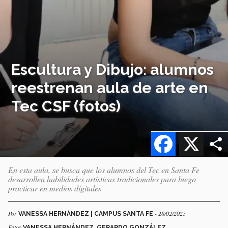
Escultura y Dibujo: alumnos
reestrenan aula de arte en
Tec CSF (fotos)
Facebook
X
En esta aula, se busca que los alumnos del Tec en Santa Fe
desarrollen habilidades artísticas tradicionales para luego
practicar en medios digitales
Por
- 28/02/2025
VANESSA HERNÁNDEZ | CAMPUS SANTA FE
Fotos
VANESSA HERNÁNDEZ, GERARDO GONZÁLEZ