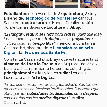
Estudiantes
de la Escuela de
Arquitectura, Arte
y
Diseño
del
Tecnológico de Monterrey
campus
Santa Fe
reestrenaron
el Hangar Creativo,
salón
donde toman clases de
Escultura
y
Dibujo.
“El
Hangar Creativo
se utiliza para
clases,
para que las y
los estudiantes puedan
trabajar
en sus
proyectos
e
incluso, pasar su
tiempo libre”
, menciona Constanza
Casamadrid, directora de la
Licenciatura en Arte
Digital
del
Tec campus Santa Fe.
Constanza Casamadrid subraya que esta aula está
al
alcance de toda la Escuela
de Arquitectura, Arte y
Diseño del campus Santa Fe, aunque está dirigida
principalmente
a las y los
estudiantes
de la
Licenciatura en
Arte Digital.
“
En los primeros semestres, las y los estudiantes toman
muchas clases de técnicas tradicionales. Buscamos que
obtengan las
habilidades tradicionales
para
después
combinarlas con los
medios digitales”
, explica
Casamadrid.