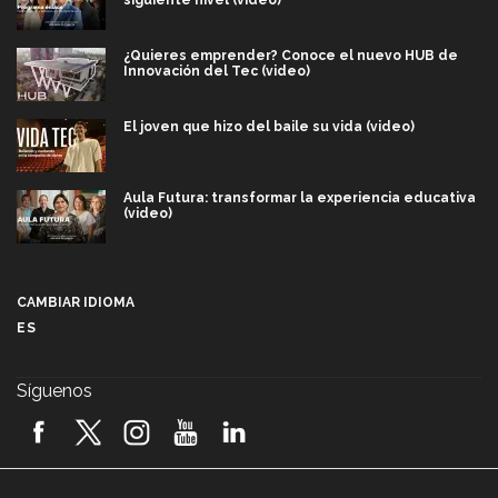
¿Quieres emprender? Conoce el nuevo HUB de
Innovación del Tec (video)
El joven que hizo del baile su vida (video)
Aula Futura: transformar la experiencia educativa
(video)
Más que un festival cultural: así es la magia de
VIBRART 2026 (video)
CAMBIAR IDIOMA
ES
Javier Guzmán: investigación con impacto social
(video)
Síguenos
¡México, en el top del mundial de robótica FIRST
2026! (video)
Vida Tec: Pasión, disciplina y básquetbol, con Gael
Adame (video)