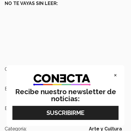
NO TE VAYAS SIN LEER:
Campus:
Santa Fe
×
Escuelas:
Arquitectura, Arte y Diseño
Recibe nuestro newsletter de
noticias:
Etiquetas:
Escuela de Arquitectura, Arte y
Diseño
Categoría:
Arte y Cultura