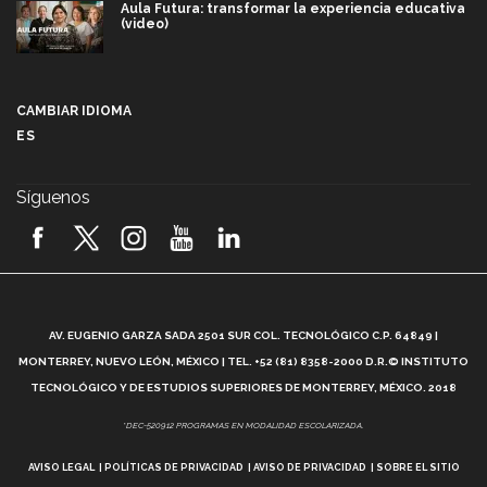
Aula Futura: transformar la experiencia educativa
(video)
Más que un festival cultural: así es la magia de
VIBRART 2026 (video)
CAMBIAR IDIOMA
ES
Javier Guzmán: investigación con impacto social
(video)
Síguenos
¡México, en el top del mundial de robótica FIRST
2026! (video)
Vida Tec: Pasión, disciplina y básquetbol, con Gael
Adame (video)
A
AV. EUGENIO GARZA SADA 2501 SUR COL. TECNOLÓGICO C.P. 64849 |
L
¿Cómo es el Modelo Educativo Tec? (video)
MONTERREY, NUEVO LEÓN, MÉXICO | TEL. +52 (81) 8358-2000 D.R.© INSTITUTO
TECNOLÓGICO Y DE ESTUDIOS SUPERIORES DE MONTERREY, MÉXICO. 2018
Vida Tec: Feminismo e Inteligencia Artificial, Paola
*DEC-520912 PROGRAMAS EN MODALIDAD ESCOLARIZADA.
Ricaurte (video)
AVISO LEGAL
POLÍTICAS DE PRIVACIDAD
AVISO DE PRIVACIDAD
SOBRE EL SITIO