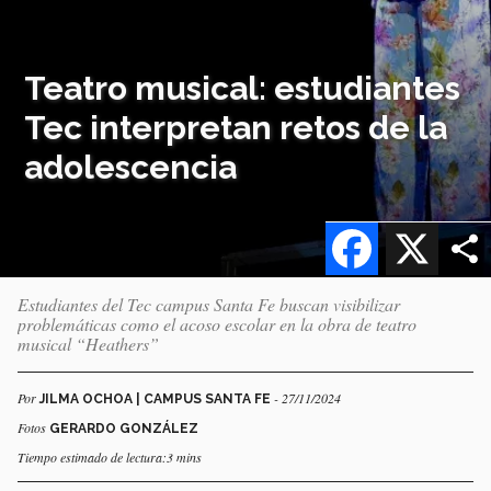
Teatro musical: estudiantes
Tec interpretan retos de la
adolescencia
Facebook
X
Estudiantes del Tec campus Santa Fe buscan visibilizar
problemáticas como el acoso escolar en la obra de teatro
musical “Heathers”
Por
- 27/11/2024
JILMA OCHOA | CAMPUS SANTA FE
Fotos
GERARDO GONZÁLEZ
Tiempo estimado de lectura:3 mins