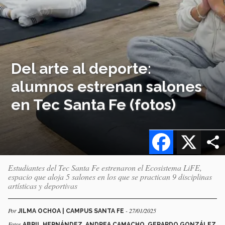
Del arte al deporte:
alumnos estrenan salones
en Tec Santa Fe (fotos)
Facebook
X
Estudiantes del Tec Santa Fe estrenaron el Ecosistema LiFE,
espacio que aloja 5 salones en los que se practican 9 disciplinas
artísticas y deportivas
Por
- 27/01/2025
JILMA OCHOA | CAMPUS SANTA FE
Fotos
ABRIL HERNÁNDEZ, ANDREA CAMACHO, GERARDO GONZÁLEZ