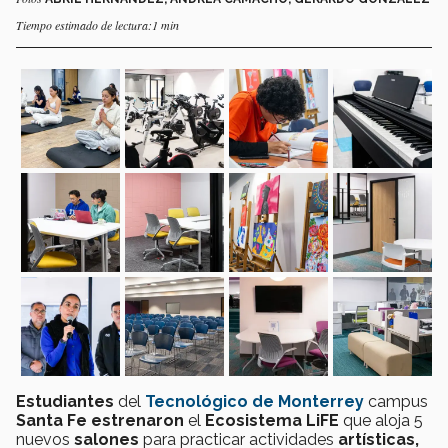
Tiempo estimado de lectura:1 min
Estudiantes
del
Tecnológico de Monterrey
campus
Santa Fe
estrenaron
el
Ecosistema LiFE
que aloja 5
nuevos
salones
para practicar actividades
artísticas,