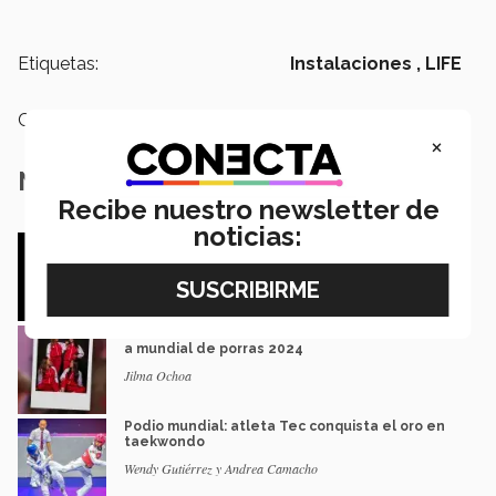
Etiquetas:
Instalaciones ,
LIFE
Categoría:
Institución
×
Notas Relacionadas
Recibe nuestro newsletter de
noticias:
Teatro musical: estudiantes Tec interpretan
retos de la adolescencia
Jilma Ochoa
¡Seleccionadas nacionales! Alumnas Tec van
a mundial de porras 2024
Jilma Ochoa
Podio mundial: atleta Tec conquista el oro en
taekwondo
Wendy Gutiérrez y Andrea Camacho