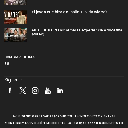
El joven que hizo del baile su vida (video)
Aula Futura: transformar la experiencia educativa
(video)
Más que un festival cultural: así es la magia de
VIBRART 2026 (video)
CAMBIAR IDIOMA
ES
Javier Guzmán: investigación con impacto social
(video)
Síguenos
¡México, en el top del mundial de robótica FIRST
2026! (video)
Vida Tec: Pasión, disciplina y básquetbol, con Gael
Adame (video)
A
AV. EUGENIO GARZA SADA 2501 SUR COL. TECNOLÓGICO C.P. 64849 |
L
¿Cómo es el Modelo Educativo Tec? (video)
MONTERREY, NUEVO LEÓN, MÉXICO | TEL. +52 (81) 8358-2000 D.R.© INSTITUTO