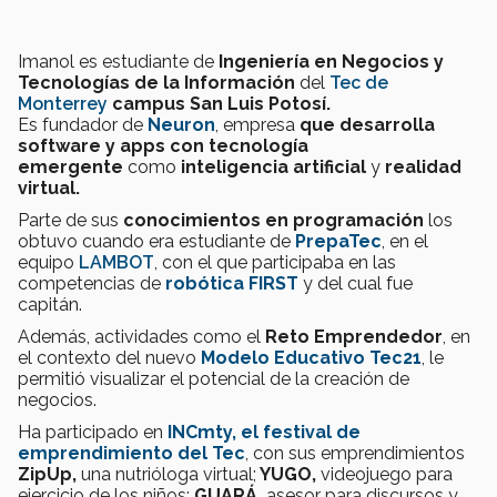
Imanol es estudiante de
Ingeniería en Negocios y
Tecnologías de la Información
del
Tec de
Monterrey
campus San Luis Potosí.
Es fundador de
Neuron
, empresa
que desarrolla
software y apps con tecnología
emergente
como
inteligencia artificial
y
realidad
virtual.
Parte de sus
conocimientos en programación
los
obtuvo cuando era estudiante de
PrepaTec
, en el
equipo
LAMBOT
, con el que participaba en las
competencias de
robótica FIRST
y del cual fue
capitán.
Además, actividades como el
Reto Emprendedor
, en
el contexto del nuevo
Modelo Educativo Tec21
, le
permitió visualizar el potencial de la creación de
negocios.
Ha participado en
INCmty, el festival de
emprendimiento del Tec
, con sus emprendimientos
ZipUp,
una nutrióloga virtual;
YUGO,
videojuego para
ejercicio de los niños;
GUARÁ,
asesor para discursos y