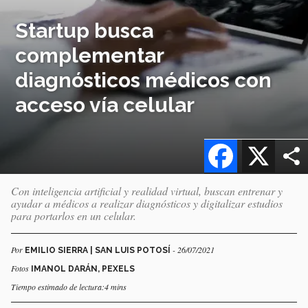
Startup busca
complementar
diagnósticos médicos con
acceso vía celular
Facebook
X
Con inteligencia artificial y realidad virtual, buscan entrenar y
ayudar a médicos a realizar diagnósticos y digitalizar estudios
para portarlos en un celular.
Por
- 26/07/2021
EMILIO SIERRA | SAN LUIS POTOSÍ
Fotos
IMANOL DARÁN, PEXELS
Tiempo estimado de lectura:4 mins