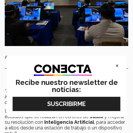
Fotografía: Imanol Darán.
×
Recibe nuestro newsletter de
noticias:
“Buscamos conectar a toda la industria de la
imagenología médica para que se pueda tener al
alcance del celular”
,
menciona
Imanol Darán
.
La tecnología de Neuron permite subir a la nube los
estudios que se realizan en centros de
salud
y mejorar
su resolución con
Inteligencia Artificial
, para acceder
a ellos desde una estación de trabajo o un dispositivo