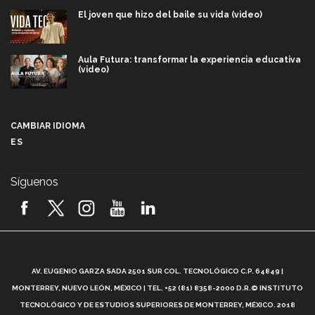
El joven que hizo del baile su vida (video)
Aula Futura: transformar la experiencia educativa
(video)
Más que un festival cultural: así es la magia de
VIBRART 2026 (video)
CAMBIAR IDIOMA
ES
Javier Guzmán: investigación con impacto social
(video)
Síguenos
¡México, en el top del mundial de robótica FIRST
2026! (video)
Vida Tec: Pasión, disciplina y básquetbol, con Gael
Adame (video)
A
AV. EUGENIO GARZA SADA 2501 SUR COL. TECNOLÓGICO C.P. 64849 |
L
¿Cómo es el Modelo Educativo Tec? (video)
MONTERREY, NUEVO LEÓN, MÉXICO | TEL. +52 (81) 8358-2000 D.R.© INSTITUTO
TECNOLÓGICO Y DE ESTUDIOS SUPERIORES DE MONTERREY, MÉXICO. 2018