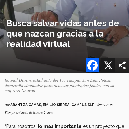
Busca salvar vidas antes de
que nazcan gracias a la
realidad virtual
Facebook
X
Imanol Daran, estudiante del Tec campus San Luis Potosí,
desarrolla simulador para detectar patologías fetales con su
empresa Neuron
Por
- 09/09/2019
ARANTZA CAMAS, EMILIO SIERRA| CAMPUS SLP
Tiempo estimado de lectura:2 mins
“Para nosotros,
lo más importante
es un proyecto que