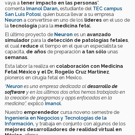
vaya a
tener impacto en las personas
”,
comenta
Imanol Daran
,
estudiante del
TEC campus
San Luis Potosí
, quien busca llevar a su empresa
Neuron
a convertirse
en
uno de los
líderes
en el uso de
la
tecnología
para la
medicina feta
l.
El último proyecto de
Neuron
es un
avanzado
simulador
para la
detección de patologías fetales
,
el cual
reduce
el tiempo en el que un especialista se
capacita,
de años
de preparación
a tan sólo
unas
semanas
.
Esta labor la realiza en
colaboración con Medicina
Fetal México y el Dr. Rogelio Cruz Martínez
,
pioneros en cirugía fetal en Mexico.
“
Neuron
es una empresa dedicada al
desarrollo de
software
y en los últimos dos años hemos trabajado en
la creación de programas y apps enfocadas en la
medicina”,
explicó
Imanol
.
Nuestro
emprendedor
cursa noveno semestre de
Ingeniería en Negocios y Tecnologías de la
Información,
y trabaja en conjunto con algunos de los
mejores desarrolladores de realidad virtual en