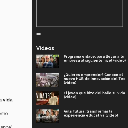
Videos
Programa enlace: para llevar a tu
empresa al siguiente nivel (video)
¿Quieres emprender? Conoce el
nuevo HUB de Innovación del Tec
(video)
El joven que hizo del baile su vida
(video)
a vida
Aula Futura: transformar la
omo
experiencia educativa (video)
ance”,