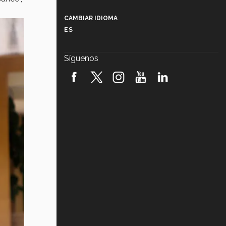
Más que un festival cultural: así es
la magia de VIBRART 2026 (video)
CAMBIAR IDIOMA
ES
Javier Guzmán: investigación con
impacto social (video)
Síguenos
¡México, en el top del mundial de
robótica FIRST 2026! (video)
Vida Tec: Pasión, disciplina y
básquetbol, con Gael Adame
(video)
¿Cómo es el Modelo Educativo
Tec? (video)
Vida Tec: Feminismo e Inteligencia
Artificial, Paola Ricaurte (video)