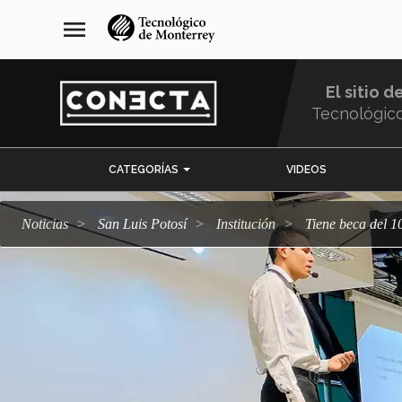
Pasar
navegación
menu
al
principal
contenido
principal
El sitio d
Tecnológic
Menu
CATEGORÍAS
VIDEOS
Comunidad
Noticias
San Luis Potosí
Institución
Tiene beca del 