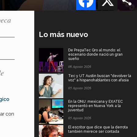
beca
Lo más nuevo
De PrepaTec Qro al mundo: el
escenario donde nació un gran
sueño
06 Agosto 2026
de
Tec y UT Austin buscan "devolver la
voz" a hispanohablantes con afasia
05 Agosto 2026
gico
En la ONU: mexicana y EXATEC
representó en Nueva York a la
juventud
ar con
05 Agosto 2026
El escritor que dice que la derrota
también merece ser contada