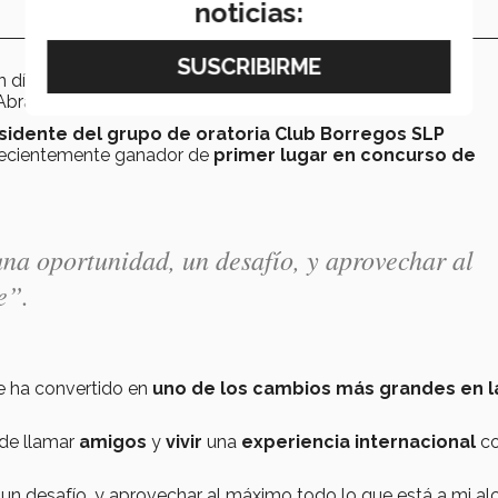
noticias:
 día sin trabajar es un día desperdiciado. Tienes tantas
 Abraham.
sidente del grupo de oratoria Club Borregos SLP
 recientemente ganador de
primer lugar en concurso de
na oportunidad, un desafío, y aprovechar al
e”.
e ha convertido en
uno de los cambios más grandes en l
de llamar
amigos
y
vivir
una
experiencia internacional
c
un desafío, y aprovechar al máximo todo lo que está a mi alc