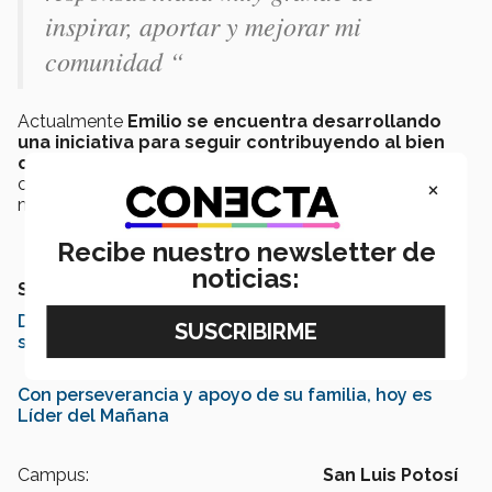
inspirar, aportar y mejorar mi
comunidad “
Actualmente
Emilio se encuentra desarrollando
una iniciativa para seguir contribuyendo al bien
común,
la cual, trata de impactar directamente en
×
chicos de preparatoria y enseñarles cómo manejar de
mejor manera sus finanzas personales.
Recibe nuestro newsletter de
noticias:
SEGURO QUERRÁS LEER TAMBIÉN:
De México a Europa, Líder del Mañana cumple su
sueño
Con perseverancia y apoyo de su familia, hoy es
Líder del Mañana
Campus:
San Luis Potosí