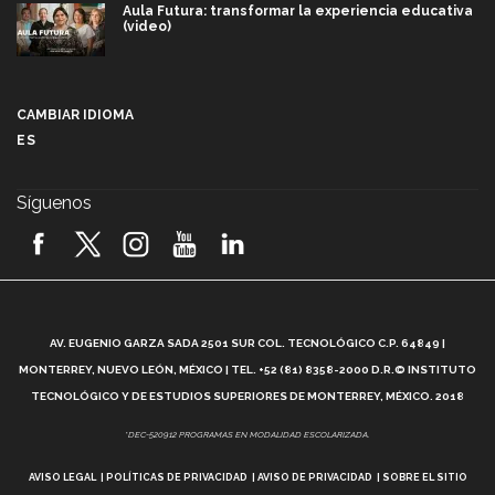
Aula Futura: transformar la experiencia educativa
(video)
Más que un festival cultural: así es la magia de
VIBRART 2026 (video)
CAMBIAR IDIOMA
ES
Javier Guzmán: investigación con impacto social
(video)
Síguenos
¡México, en el top del mundial de robótica FIRST
2026! (video)
Vida Tec: Pasión, disciplina y básquetbol, con Gael
Adame (video)
A
AV. EUGENIO GARZA SADA 2501 SUR COL. TECNOLÓGICO C.P. 64849 |
L
¿Cómo es el Modelo Educativo Tec? (video)
MONTERREY, NUEVO LEÓN, MÉXICO | TEL. +52 (81) 8358-2000 D.R.© INSTITUTO
TECNOLÓGICO Y DE ESTUDIOS SUPERIORES DE MONTERREY, MÉXICO. 2018
Vida Tec: Feminismo e Inteligencia Artificial, Paola
*DEC-520912 PROGRAMAS EN MODALIDAD ESCOLARIZADA.
Ricaurte (video)
AVISO LEGAL
POLÍTICAS DE PRIVACIDAD
AVISO DE PRIVACIDAD
SOBRE EL SITIO