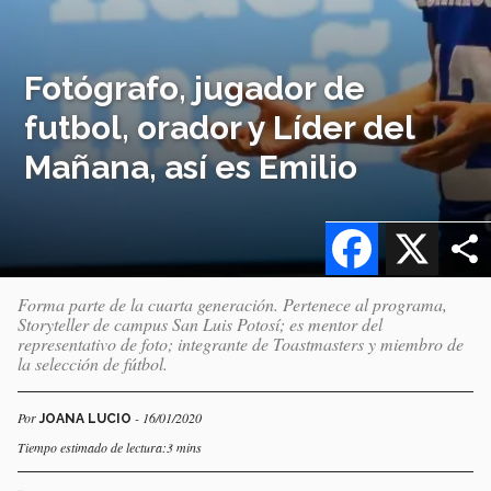
Fotógrafo, jugador de
futbol, orador y Líder del
Mañana, así es Emilio
Facebook
X
Forma parte de la cuarta generación. Pertenece al programa,
Storyteller de campus San Luis Potosí; es mentor del
representativo de foto; integrante de Toastmasters y miembro de
la selección de fútbol.
Por
- 16/01/2020
JOANA LUCIO
Tiempo estimado de lectura:3 mins