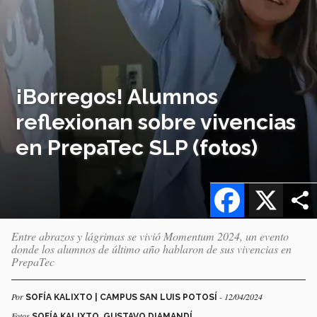
¡Borregos! Alumnos
reflexionan sobre vivencias
en PrepaTec SLP (fotos)
Facebook
X
Entre abrazos y lágrimas se vivió Momentum 2024, un evento
donde los alumnos de último año hablaron de sus vivencias en
PrepaTec
Por
- 12/04/2024
SOFÍA KALIXTO | CAMPUS SAN LUIS POTOSÍ
Fotos
SOFÍA KALIXTO, GUSTAVO DIAMANDÍ