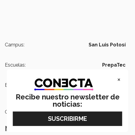
Campus:
San Luis Potosí
Escuelas:
PrepaTec
×
Etiquetas:
PrepaTec,
momentum,
Graduación,
Competencias
Recibe nuestro newsletter de
formativas
noticias:
Categoría:
Institución
Notas Relacionadas