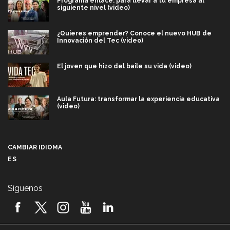
Programa enlace: para llevar a tu empresa al
siguiente nivel (video)
¿Quieres emprender? Conoce el nuevo HUB de
Innovación del Tec (video)
El joven que hizo del baile su vida (video)
Aula Futura: transformar la experiencia educativa
(video)
Más que un festival cultural: así es la magia de
VIBRART 2026 (video)
CAMBIAR IDIOMA
ES
Javier Guzmán: investigación con impacto social
(video)
Síguenos
¡México, en el top del mundial de robótica FIRST
2026! (video)