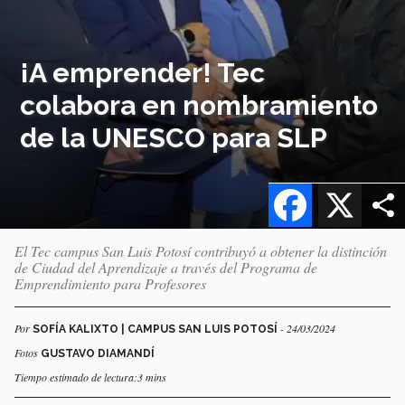
¡A emprender! Tec
colabora en nombramiento
de la UNESCO para SLP
Facebook
X
El Tec campus San Luis Potosí contribuyó a obtener la distinción
de Ciudad del Aprendizaje a través del Programa de
Emprendimiento para Profesores
Por
- 24/03/2024
SOFÍA KALIXTO | CAMPUS SAN LUIS POTOSÍ
Fotos
GUSTAVO DIAMANDÍ
Tiempo estimado de lectura:3 mins