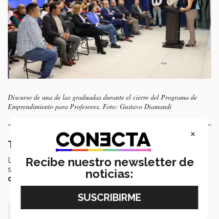
Discurso de una de las graduadas durante el cierre del Programa de
Emprendimiento para Profesores. Foto: Gustavo Diamandí​​
×
Traer el emprendimiento a tu día a día
Recibe nuestro newsletter de
Lo más
importante
de aprender estos temas es no
sólo conocerlos, sino
aplicarlos en nuestra vida
noticias:
diaria.
“La innovación y el emprendimiento