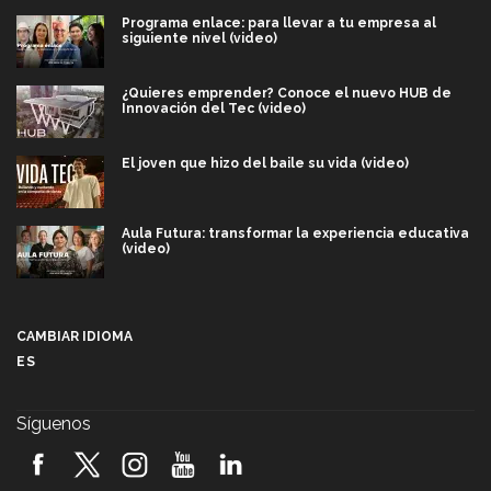
Programa enlace: para llevar a tu empresa al
siguiente nivel (video)
¿Quieres emprender? Conoce el nuevo HUB de
Innovación del Tec (video)
El joven que hizo del baile su vida (video)
Aula Futura: transformar la experiencia educativa
(video)
Más que un festival cultural: así es la magia de
VIBRART 2026 (video)
CAMBIAR IDIOMA
ES
Javier Guzmán: investigación con impacto social
(video)
Síguenos
¡México, en el top del mundial de robótica FIRST
2026! (video)