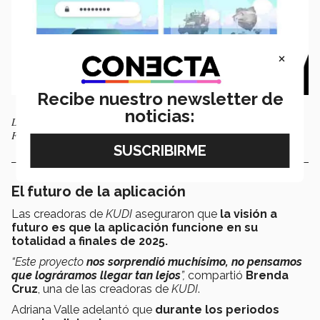
×
Recibe nuestro newsletter de
noticias:
La perspectiva es que KUDI funcione en su totalidad a finales de 2025.
Foto: Cortesía de Brenda Cruz
El futuro de la aplicación
Las creadoras de
KUDI
aseguraron que
la visión a
futuro es que la aplicación funcione en su
totalidad a finales de 2025.
“Este proyecto
nos sorprendió muchísimo, no pensamos
que lográramos llegar tan lejos
”,
compartió
Brenda
Cruz
, una de las creadoras de
KUDI
.
Adriana Valle adelantó que
durante los periodos