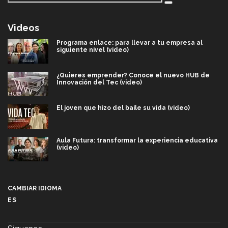
Videos
Programa enlace: para llevar a tu empresa al
siguiente nivel (video)
¿Quieres emprender? Conoce el nuevo HUB de
Innovación del Tec (video)
El joven que hizo del baile su vida (video)
Aula Futura: transformar la experiencia educativa
(video)
Más que un festival cultural: así es la magia de
VIBRART 2026 (video)
CAMBIAR IDIOMA
ES
Javier Guzmán: investigación con impacto social
(video)