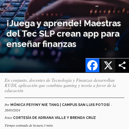
¡Juega y aprende! Maestras
del Tec SLP crean app para
enseñar finanzas
Facebook
X
En conjunto, docentes de Tecnología y Finanzas desarrollan
KUDI, aplicación que combina gaming y teoría a favor de la
educación
Por
-
MÓNICA PEIYINY NIE TANG | CAMPUS SAN LUIS POTOSÍ
26/03/2024
Fotos
CORTESÍA DE ADRIANA VALLE Y BRENDA CRUZ
Tiempo estimado de lectura:3 mins