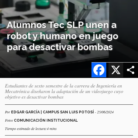
Alumnos Tec SLP unen a
robot y humano en juego
para desactivar bombas
Facebook
X
Estudiantes de sexto semestre de la carrera de Ingeniería en
Mecatrónica diseñaron la adaptación de un videojuego cuyo
objetivo es desactivar bombas
Por
- 25/06/2024
EDGAR GARCÍA | CAMPUS SAN LUIS POTOSÍ
Fotos
COMUNICACIÓN INSTITUCIONAL
Tiempo estimado de lectura:4 mins