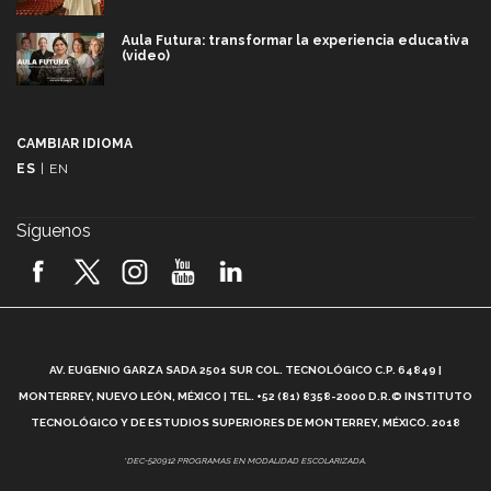
Aula Futura: transformar la experiencia educativa
(video)
Más que un festival cultural: así es la magia de
VIBRART 2026 (video)
CAMBIAR IDIOMA
ES
|
EN
Javier Guzmán: investigación con impacto social
(video)
Síguenos
¡México, en el top del mundial de robótica FIRST
2026! (video)
Vida Tec: Pasión, disciplina y básquetbol, con Gael
Adame (video)
A
AV. EUGENIO GARZA SADA 2501 SUR COL. TECNOLÓGICO C.P. 64849 |
L
¿Cómo es el Modelo Educativo Tec? (video)
MONTERREY, NUEVO LEÓN, MÉXICO | TEL. +52 (81) 8358-2000 D.R.© INSTITUTO
TECNOLÓGICO Y DE ESTUDIOS SUPERIORES DE MONTERREY, MÉXICO. 2018
Vida Tec: Feminismo e Inteligencia Artificial, Paola
*DEC-520912 PROGRAMAS EN MODALIDAD ESCOLARIZADA.
Ricaurte (video)