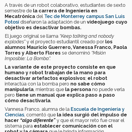
A través de un robot colaborativo, estudiantes de sexto
semestre de
la carrera de Ingeniería en
Mecatrónica
del
Tec de Monterrey campus San Luis
Potosí
diseñaron la adaptación de un
videojuego cuyo
objetivo es desactivar bombas.
El juego original se llama
“Keep talking and nobody
explodes”
y el proyecto estudiantil creado por
los
alumnos Mauricio Guerrero, Vanessa Franco, Paola
Torres y Alberto Flores
se denominó
“Misión
Imposible: La Bomba”.
La variante de este proyecto consiste en que
humano y robot trabajan de la mano para
desactivar artefactos explosivos
;
el robot
interactúa con la bomba pero
no sabe cómo
manipularla
, mientras que
la persona
no puede verla
pero
tiene un manual que explica paso a paso
cómo desactivarla
.
Vannesa Franco, alumna de la
Escuela de Ingeniería y
Ciencias
, comentó que
la idea surgió del impulso de
hacer
“algo diferente”
y que el mayor reto fue crear el
sistema para
establecer comunicación con el
robot y la cámara
que le brinda información.