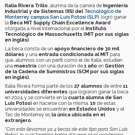
Italia Rivera Trillo
, alumna de la carrera de
Ingenier­­­ía
Industrial y de Sistemas (IIS) del
Tecnológico de
Monterrey campus San Luis Potosí (SLP)
, logró ganar
la
Beca MIT Supply Chain Excellence Award
otorgada a nivel internacional por el
Instituto
Tecnológico de Massachusetts (MIT por sus siglas
en inglés)
.
La beca consta de un
apoyo financiero de 30 mil
dólares
y una
entrada condicionada al MIT
para
que, alumnos con un perfil como el de Italia, estudien
una
maestría
con una duración de
1 año
en
Gestión
de la Cadena de Suministros (SCM por sus siglas
en inglés)
.
Italia Rivera forma parte de los
27 alumnos
de entre
11
universidades diferentes
que lograron ganar la beca
en 2024 y se convierte en la
cuarta alumna de San
Luis Potosí
en hacerse con la misma.
10
de estas
universidades se encuentran
en Estados Unidos
y el
Tec de Monterrey es
la única ubicada en el
extranjero
.
“Con esto llevamos ya 4 becas de este tipo para San Luis
Potosí, lo cual también habla del gran nivel académico