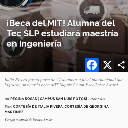
¡Beca del MIT! Alumna del
Tec SLP estudiará maestría
en Ingeniería
Facebook
X
Italia Rivera forma parte de 27 alumnos a nivel internacional que
lograron obtener la beca MIT Supply Chain Excellence Award
Por
- 28/05/2024
REGINA ROSAS | CAMPUS SAN LUIS POTOSÍ
Fotos
CORTESÍA DE ITALIA RIVERA, CORTESÍA DE GEORGINA
MARTÍNEZ
Tiempo estimado de lectura:5 mins