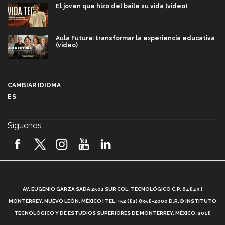
El joven que hizo del baile su vida (video)
Aula Futura: transformar la experiencia educativa
(video)
Más que un festival cultural: así es la magia de
VIBRART 2026 (video)
CAMBIAR IDIOMA
ES
Javier Guzmán: investigación con impacto social
(video)
Síguenos
¡México, en el top del mundial de robótica FIRST
2026! (video)
Vida Tec: Pasión, disciplina y básquetbol, con Gael
Adame (video)
A
AV. EUGENIO GARZA SADA 2501 SUR COL. TECNOLÓGICO C.P. 64849 |
L
¿Cómo es el Modelo Educativo Tec? (video)
MONTERREY, NUEVO LEÓN, MÉXICO | TEL. +52 (81) 8358-2000 D.R.© INSTITUTO
TECNOLÓGICO Y DE ESTUDIOS SUPERIORES DE MONTERREY, MÉXICO. 2018