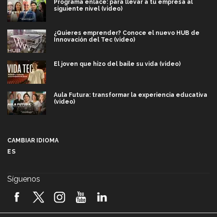
Programa enlace: para llevar a tu empresa al
siguiente nivel (video)
¿Quieres emprender? Conoce el nuevo HUB de
Innovación del Tec (video)
El joven que hizo del baile su vida (video)
Aula Futura: transformar la experiencia educativa
(video)
Más que un festival cultural: así es la magia de
VIBRART 2026 (video)
CAMBIAR IDIOMA
ES
Javier Guzmán: investigación con impacto social
(video)
Síguenos
¡México, en el top del mundial de robótica FIRST
2026! (video)