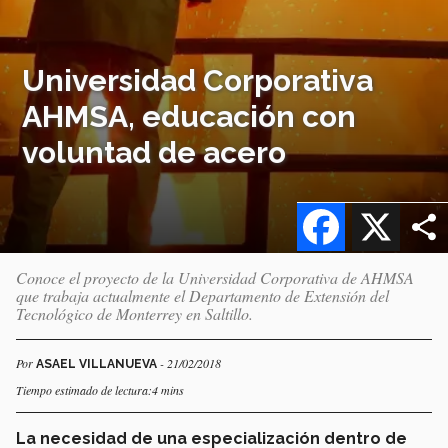
Universidad Corporativa
AHMSA, educación con
voluntad de acero
Facebook
X
Conoce el proyecto de la Universidad Corporativa de AHMSA
que trabaja actualmente el Departamento de Extensión del
Tecnológico de Monterrey en Saltillo.
Por
- 21/02/2018
ASAEL VILLANUEVA
Tiempo estimado de lectura:4 mins
La necesidad de una especialización dentro de