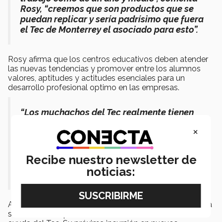
Rosy, “creemos que son productos que se
puedan replicar y sería padrísimo que fuera
el Tec de Monterrey el asociado para esto”.
Rosy afirma que los centros educativos deben atender
las nuevas tendencias y promover entre los alumnos
valores, aptitudes y actitudes esenciales para un
desarrollo profesional optimo en las empresas.
“Los muchachos del Tec realmente tienen
esa preparación, sobre todo en los valores,
×
el trabajo en equipo, innovación y demás”
comentó Valdés, “En lo que tenemos que
mejorar es en especializarnos, sobre todo
Recibe nuestro newsletter de
en el rubro automotriz, dado que es muy
noticias:
importante en la región”, finalizó.
Ahora la Universidad Corporativa de AHMSA mantendrá
su crecimiento para abrir el resto de las escuelas con la