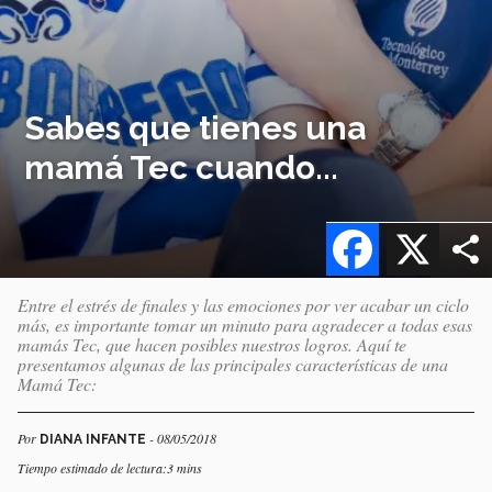
Sabes que tienes una
mamá Tec cuando...
Facebook
X
Entre el estrés de finales y las emociones por ver acabar un ciclo
más, es importante tomar un minuto para agradecer a todas esas
mamás Tec, que hacen posibles nuestros logros. Aquí te
presentamos algunas de las principales características de una
Mamá Tec:
Por
- 08/05/2018
DIANA INFANTE
Tiempo estimado de lectura:3 mins