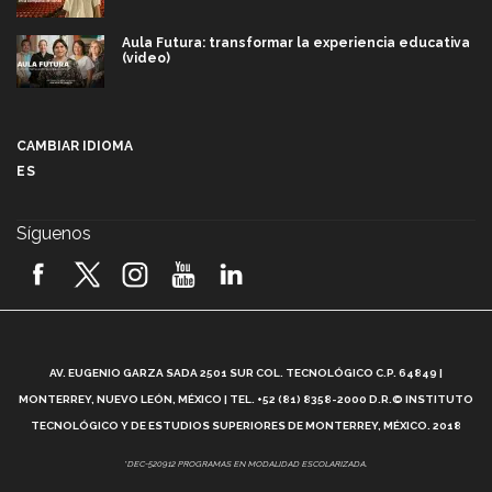
Aula Futura: transformar la experiencia educativa
(video)
Más que un festival cultural: así es la magia de
VIBRART 2026 (video)
CAMBIAR IDIOMA
ES
Javier Guzmán: investigación con impacto social
(video)
Síguenos
¡México, en el top del mundial de robótica FIRST
2026! (video)
Vida Tec: Pasión, disciplina y básquetbol, con Gael
Adame (video)
A
AV. EUGENIO GARZA SADA 2501 SUR COL. TECNOLÓGICO C.P. 64849 |
L
¿Cómo es el Modelo Educativo Tec? (video)
MONTERREY, NUEVO LEÓN, MÉXICO | TEL. +52 (81) 8358-2000 D.R.© INSTITUTO
TECNOLÓGICO Y DE ESTUDIOS SUPERIORES DE MONTERREY, MÉXICO. 2018
Vida Tec: Feminismo e Inteligencia Artificial, Paola
*DEC-520912 PROGRAMAS EN MODALIDAD ESCOLARIZADA.
Ricaurte (video)