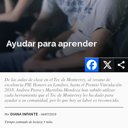
Ayudar para aprender
Facebook
X
De las aulas de clase en el Tec de Monterrey, al verano de
excelencia PIE Honors en Londres, hasta el Premio Vinculación
2018. Andrea Parra y Marielisa Mendoza han sabido utilizar
cada herramienta que el Tec de Monterrey les ha dado para
ayudar a su comunidad, por lo que hoy su labor es reconocida.
Por
- 04/07/2018
DIANA INFANTE
Tiempo estimado de lectura:3 mins