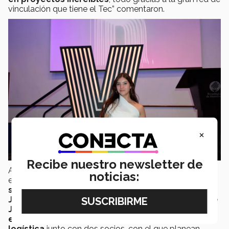
vinculación que tiene el Tec” comentaron.
×
Recibe nuestro newsletter de
Actualmente Andrea y Marielisa se encuentran
noticias:
enfocadas en su desarrollo profesional.
Andrea Parra
se dedica a manejar el área logística marítima de
John Deere y la logística terrestre de la planta de
John Deere Tractores
, mientras que M
arielisa se
encuentra desarrollando su propio negocio de
logística
junto con dos socios, con el que planean