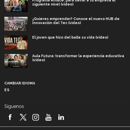
Programa enlace: para llevar a tu empresa al
siguiente nivel (video)
¿Quieres emprender? Conoce el nuevo HUB de
Innovación del Tec (video)
El joven que hizo del baile su vida (video)
Aula Futura: transformar la experiencia educativa
(video)
Más que un festival cultural: así es la magia de
VIBRART 2026 (video)
CAMBIAR IDIOMA
ES
Javier Guzmán: investigación con impacto social
(video)
Síguenos
¡México, en el top del mundial de robótica FIRST
2026! (video)