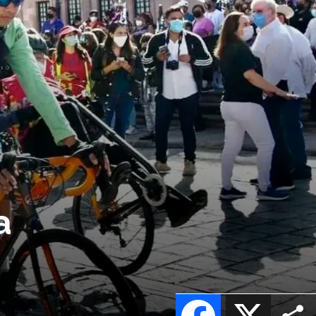
a
Facebook
X