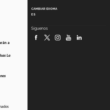
Más que un festival cultural: así es
la magia de VIBRART 2026 (video)
CAMBIAR IDIOMA
ES
Javier Guzmán: investigación con
impacto social (video)
Síguenos
¡México, en el top del mundial de
robótica FIRST 2026! (video)
arán a
Vida Tec: Pasión, disciplina y
básquetbol, con Gael Adame
(video)
lsas La
¿Cómo es el Modelo Educativo
Tec? (video)
 nos
Vida Tec: Feminismo e Inteligencia
Artificial, Paola Ricaurte (video)
nados