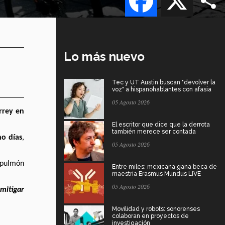
Lo más nuevo
Tec y UT Austin buscan "devolver la
voz" a hispanohablantes con afasia
05 Agosto 2026
rrey en
El escritor que dice que la derrota
también merece ser contada
ho días
,
05 Agosto 2026
e pulmón
Entre miles: mexicana gana beca de
maestría Erasmus Mundus LIVE
05 Agosto 2026
mitigar
Movilidad y robots: sonorenses
colaboran en proyectos de
investigación