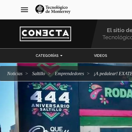
Pasar
navegación
menu
al
principal
contenido
principal
El sitio d
Tecnológic
Menu
CATEGORÍAS
VIDEOS
Comunidad
Noticias
Saltillo
emprendedores
¡A pedalear! EXAT