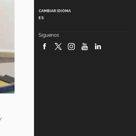
Más que un festival cultural: así es
la magia de VIBRART 2026 (video)
CAMBIAR IDIOMA
ES
Javier Guzmán: investigación con
impacto social (video)
Síguenos
¡México, en el top del mundial de
robótica FIRST 2026! (video)
Vida Tec: Pasión, disciplina y
básquetbol, con Gael Adame
(video)
¿Cómo es el Modelo Educativo
Tec? (video)
Vida Tec: Feminismo e Inteligencia
Artificial, Paola Ricaurte (video)
y