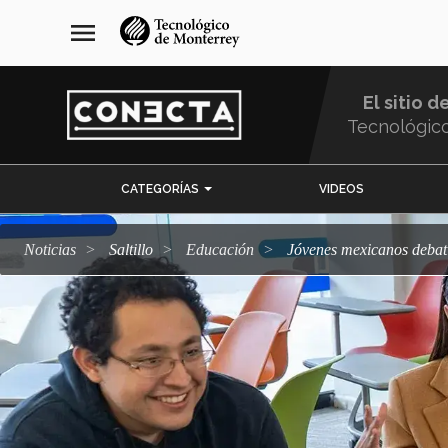
Pasar
navegación
menu
al
principal
contenido
principal
El sitio d
Tecnológic
Menu
CATEGORÍAS
VIDEOS
Comunidad
Noticias
Saltillo
Educación
Jóvenes mexicanos deba