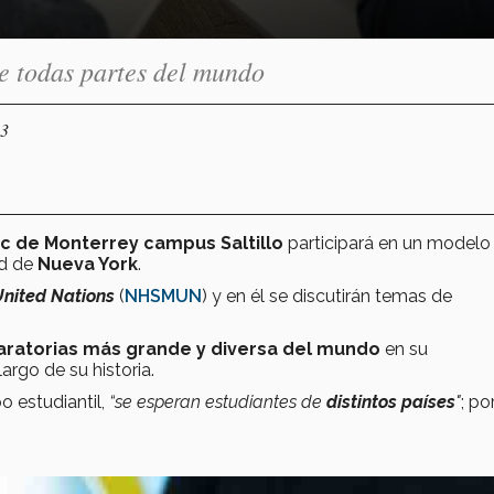
de todas partes del mundo
23
c de Monterrey campus Saltillo
participará en un modelo
ad de
Nueva York
.
United Nations
(
NHSMUN
) y en él se discutirán temas de
aratorias más grande y diversa del mundo
en su
argo de su historia.
 estudiantil,
“se esperan estudiantes de
distintos países
"
; po