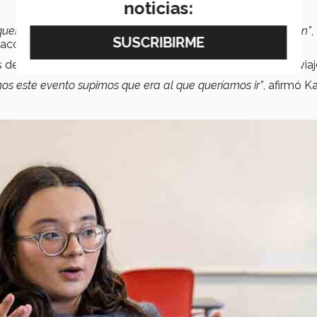
noticias:
 querían un
modelo de proyección internacional
y lo lograron”
,
 acompañar a la agrupación.
s de conseguir todos los
medios
para hacer posible este viaj
os este evento supimos que era al que queríamos ir”
, afirmó Ka