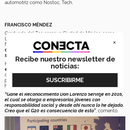
automotriz como Nostoc, Tech.
FRANCISCO MÉNDEZ
Graduado del Tec campus Ciudad de México como
Licenciado en Ciencias de la Comunicación, Francisco
×
formó en 2010 su empresa Novomedia,
agencia
dedicada al desarrollo y creatividad en redes
sociales y la innovación
.
Recibe nuestro newsletter de
Hoy en día ha logrado
colaborar con grandes
noticias:
empresas como Aeroméxico y Nike
, aunque
considera que el haber tenido la oportunidad de
participar en este evento es gracias a que su carrera se
ha guiado siempre por la responsabilidad social.
“Gané el Reconocimiento Don Lorenzo Servitje en 2016,
el cual se otorga a empresarios jóvenes con
responsabilidad social y desde ahí nunca lo he dejado.
Creo que el G20 es consecuencia de esto”
, comentó.