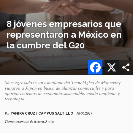
8 jóvenes empresarios que
representaron a México en
la cumbre del G20
Facebook
X
Siete egresados y un estudiante del Tecnológico de Monterrey
viajaron a Japón en busca de alianzas comerciales y para
aportar en temas de economía sustentable, medio ambiente y
tecnología
Por
- 18/06/2019
YANIRA CRUZ | CAMPUS SALTILLO
Tiempo estimado de lectura:5 mins