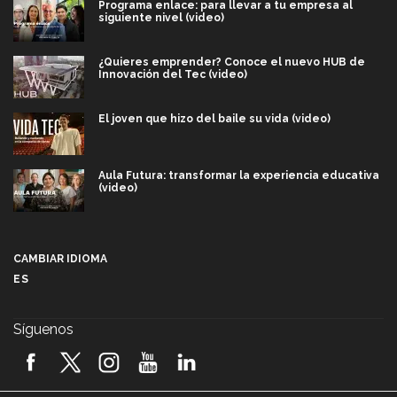
Programa enlace: para llevar a tu empresa al
siguiente nivel (video)
¿Quieres emprender? Conoce el nuevo HUB de
Innovación del Tec (video)
El joven que hizo del baile su vida (video)
Aula Futura: transformar la experiencia educativa
(video)
Más que un festival cultural: así es la magia de
VIBRART 2026 (video)
CAMBIAR IDIOMA
ES
Javier Guzmán: investigación con impacto social
(video)
Síguenos
¡México, en el top del mundial de robótica FIRST
2026! (video)