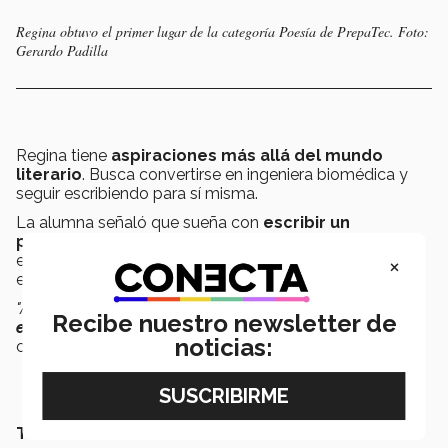
Regina obtuvo el primer lugar de la categoría Poesía de PrepaTec. Foto:
Gerardo Padilla
Regina tiene
aspiraciones más allá del mundo
literario
. Busca convertirse en ingeniera biomédica y
seguir escribiendo para sí misma.
La alumna señaló que sueña con
escribir un
poemario que refleje su vida adolescente
, con la
×
esperanza de que, en el futuro, alguien más pueda
encontrar
conexión en sus palabras
.
"Aunque sientas que no lo haces bien, hazlo.
El arte
Recibe nuestro newsletter de
embellece la vida
y sale natural al final del día"
,
noticias:
concluyó.
TAMBIÉN PODRÍA INTERESARTE: