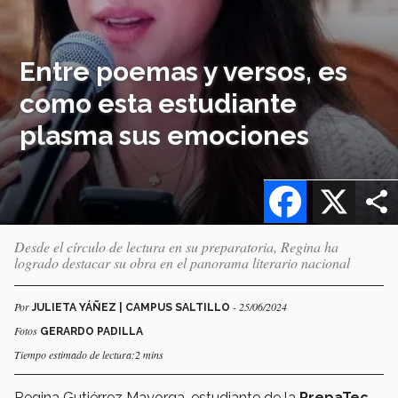
Entre poemas y versos, es
como esta estudiante
plasma sus emociones
Facebook
X
Desde el círculo de lectura en su preparatoria, Regina ha
logrado destacar su obra en el panorama literario nacional
Por
- 25/06/2024
JULIETA YÁÑEZ | CAMPUS SALTILLO
Fotos
GERARDO PADILLA
Tiempo estimado de lectura:2 mins
Regina Gutiérrez Mayorga, estudiante de la
PrepaTec