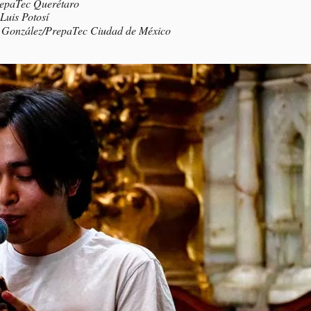
repaTec Querétaro
Luis Potosí
o González/PrepaTec Ciudad de México