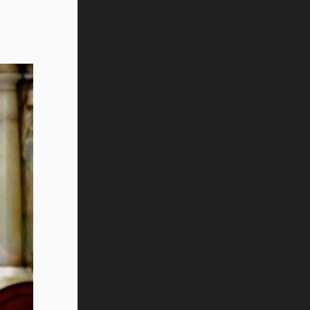
Vida Tec: Pasión, disciplina y
básquetbol, con Gael Adame
(video)
¿Cómo es el Modelo Educativo
Tec? (video)
Vida Tec: Feminismo e Inteligencia
Artificial, Paola Ricaurte (video)