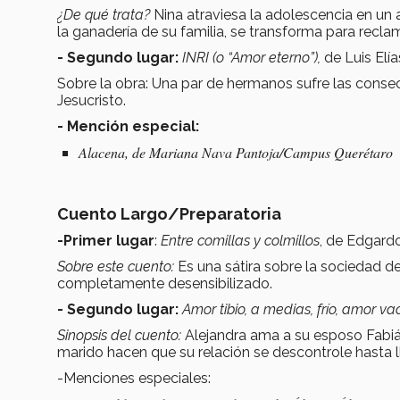
¿De qué trata?
Nina atraviesa la adolescencia en un 
la ganadería de su familia, se transforma para reclam
- Segundo lugar:
INRI (o “Amor eterno”),
de Luis El
Sobre la obra: Una par de hermanos sufre las conse
Jesucristo.
- Mención especial:
Alacena
, de Mariana Nava Pantoja/Campus Querétaro
Cuento Largo/Preparatoria
-Primer lugar
:
Entre comillas y colmillos
, de Edgar
Sobre este cuento:
Es una sátira sobre la sociedad de
completamente desensibilizado.
- Segundo lugar:
Amor tibio, a medias, frío, amor va
Sinopsis del cuento:
Alejandra ama a su esposo Fabián
marido hacen que su relación se descontrole hasta l
-Menciones especiales: