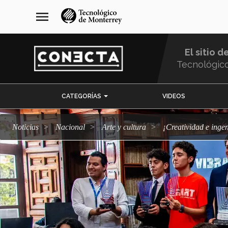
Pasar
navegación
menu
al
principal
contenido
principal
El sitio d
Tecnológic
Menu
CATEGORÍAS
VIDEOS
Comunidad
Noticias
Nacional
arte y cultura
¡Creatividad e ing