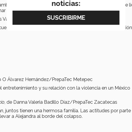
noticias:
ambiente violento y, mediante su conexión con los toros de li
ar su vida.
ías Vázquez Barreto/Campus Ciudad de México
cuencias de que su padre se crea la mismísima reencarnació
do O Álvarez Hernández/PrepaTec Metepec
l entretenimiento y su relación con la violencia en un México
cío
, de Danna Valeria Badillo Díaz/PrepaTec Zacatecas
, juntos tienen una hermosa familia. Las actitudes por parte
levar a Alejandra al borde del colapso.