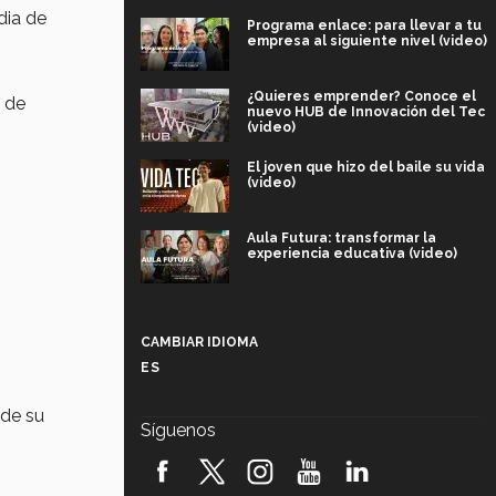
dia de
Programa enlace: para llevar a tu
empresa al siguiente nivel (video)
¿Quieres emprender? Conoce el
n de
nuevo HUB de Innovación del Tec
(video)
El joven que hizo del baile su vida
(video)
Aula Futura: transformar la
experiencia educativa (video)
Más que un festival cultural: así es
la magia de VIBRART 2026 (video)
CAMBIAR IDIOMA
ES
Javier Guzmán: investigación con
impacto social (video)
 de su
Síguenos
¡México, en el top del mundial de
robótica FIRST 2026! (video)