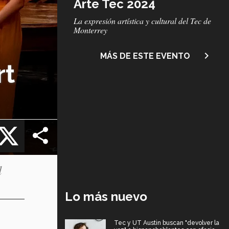
Arte Tec 2024
Subtítulo
La expresión artística y cultural del Tec de
Monterrey
navigate_next
MÁS DE ESTE EVENTO
rt
cebook
X
l
Lo más nuevo
Tec y UT Austin buscan "devolver la