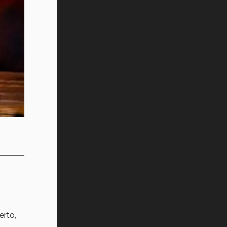
erto,