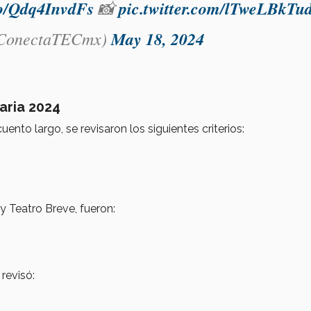
.co/Qdq4InvdFs
📸
pic.twitter.com/lTweLBkTu
onectaTECmx)
May 18, 2024
aria 2024
nto largo, se revisaron los siguientes criterios:
y Teatro Breve, fueron:
revisó: