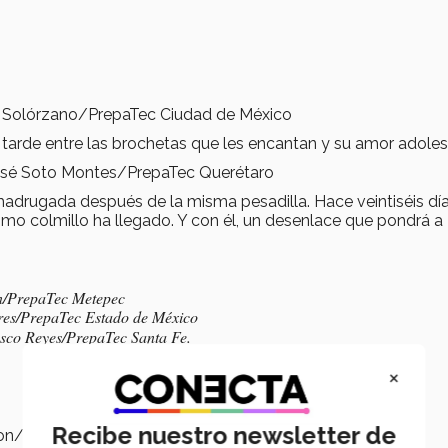
s Solórzano/PrepaTec Ciudad de México
 tarde entre las brochetas que les encantan y su amor adoles
 José Soto Montes/PrepaTec Querétaro
 madrugada después de la misma pesadilla. Hace veintiséis día
imo colmillo ha llegado. Y con él, un desenlace que pondrá a
in/PrepaTec Metepec
res/PrepaTec Estado de México
co Reyes/PrepaTec Santa Fe.
×
Recibe nuestro newsletter de
izon/Campus Monterrey