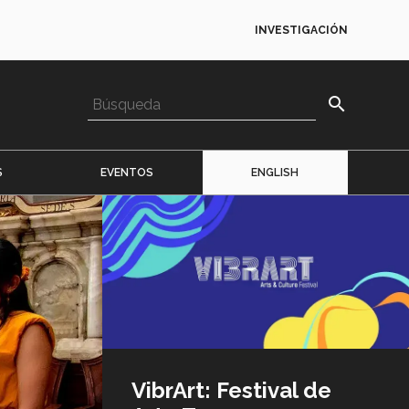
INVESTIGACIÓN
search
S
EVENTOS
ENGLISH
Imagen
o
logo
VibrArt: Festival de