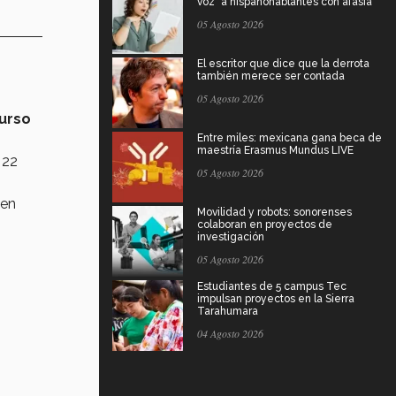
voz" a hispanohablantes con afasia
05 Agosto 2026
El escritor que dice que la derrota
también merece ser contada
05 Agosto 2026
curso
Entre miles: mexicana gana beca de
maestría Erasmus Mundus LIVE
 22
05 Agosto 2026
 en
Movilidad y robots: sonorenses
colaboran en proyectos de
investigación
05 Agosto 2026
Estudiantes de 5 campus Tec
impulsan proyectos en la Sierra
Tarahumara
04 Agosto 2026