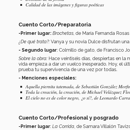
Calidad de las imágenes y figuras poéticas
Cuento Corto/Preparatoria
-Primer lugar:
Brochetas
, de María Fernanda Rosa
¿De qué trata?:
Vanya y su novia Dulce disfrutan una
- Segundo lugar
: Colmillo de gato, de Francisco
Sobre la obra:
Hace veintiséis días, despiertas en la
vida empieza a dar un vuelco inesperado. Hoy, el últ
prueba tu supervivencia de una vez por todas.
- Menciones especiales:
Aquella piernita tatemada, de Sebastián González Morf
Toda la creación, la creación,
de
Michael Velázquez Flo
El cielo no es de color negro, ¿o sí?,
de Leonardo Carras
Cuento Corto/Profesional y posgrado
-Primer lugar
:
La Corrida
, de Samara Villalón Tav