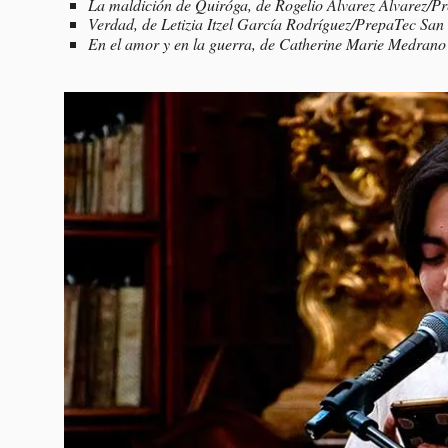
La maldición de Quiróga,
de Rogelio Álvarez Álvarez/P
Verdad,
de
Letizia Itzel García Rodríguez/PrepaTec San 
En el amor y en la guerra, de Catherine Marie Medran