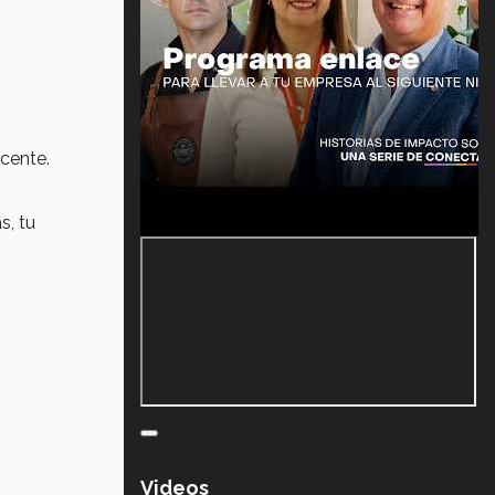
cente.
s, tu
Videos