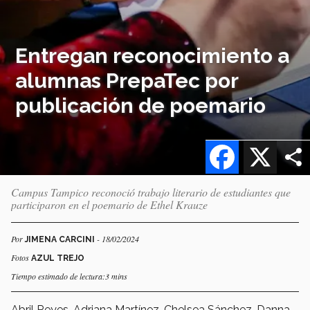
Entregan reconocimiento a
alumnas PrepaTec por
publicación de poemario
Facebook
X
Campus Tampico reconoció trabajo literario de estudiantes que
participaron en el poemario de Ethel Krauze
Por
- 18/02/2024
JIMENA CARCINI
Fotos
AZUL TREJO
Tiempo estimado de lectura:3 mins
Abril Reyes, Adriana Martínez, Chelsea Sánchez, Danna