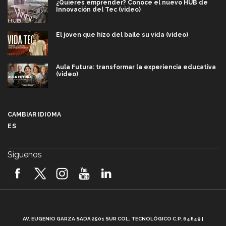
¿Quieres emprender? Conoce el nuevo HUB de
Innovación del Tec (video)
El joven que hizo del baile su vida (video)
Aula Futura: transformar la experiencia educativa
(video)
Más que un festival cultural: así es la magia de
VIBRART 2026 (video)
CAMBIAR IDIOMA
ES
Javier Guzmán: investigación con impacto social
(video)
Síguenos
¡México, en el top del mundial de robótica FIRST
2026! (video)
Vida Tec: Pasión, disciplina y básquetbol, con Gael
Adame (video)
A
AV. EUGENIO GARZA SADA 2501 SUR COL. TECNOLÓGICO C.P. 64849 |
L