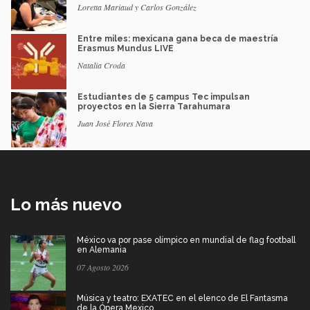
Loretta Mariaud y Carlos González
Entre miles: mexicana gana beca de maestría
Erasmus Mundus LIVE
Natalia Croda
Estudiantes de 5 campus Tec impulsan
proyectos en la Sierra Tarahumara
Juan José Flores Nava
Lo más nuevo
México va por pase olímpico en mundial de flag football
en Alemania
07 Agosto 2026
Música y teatro: EXATEC en el elenco de El Fantasma
de la Ópera Mexico