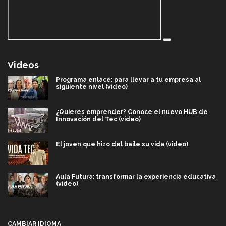
Videos
Programa enlace: para llevar a tu empresa al
siguiente nivel (video)
¿Quieres emprender? Conoce el nuevo HUB de
Innovación del Tec (video)
El joven que hizo del baile su vida (video)
Aula Futura: transformar la experiencia educativa
(video)
Más que un festival cultural: así es la magia de
VIBRART 2026 (video)
CAMBIAR IDIOMA