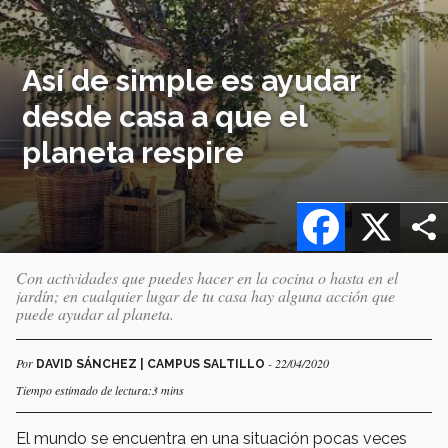
Así de simple es ayudar
desde casa a que el
planeta respire
Facebook
X
Con actividades que puedes hacer en la cocina o hasta en el
jardín; en cualquier lugar de tu casa hay alguna acción que
puede ayudar al planeta.
Por
- 22/04/2020
DAVID SÁNCHEZ | CAMPUS SALTILLO
Tiempo estimado de lectura:3 mins
El mundo se encuentra en una situación pocas veces