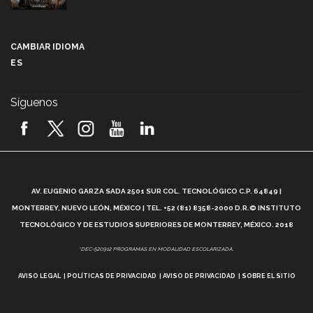
Más que un festival cultural: así es la magia de
VIBRART 2026 (video)
CAMBIAR IDIOMA
ES
Javier Guzmán: investigación con impacto social
(video)
Síguenos
¡México, en el top del mundial de robótica FIRST
2026! (video)
Vida Tec: Pasión, disciplina y básquetbol, con Gael
Adame (video)
A
AV. EUGENIO GARZA SADA 2501 SUR COL. TECNOLÓGICO C.P. 64849 |
L
¿Cómo es el Modelo Educativo Tec? (video)
MONTERREY, NUEVO LEÓN, MÉXICO | TEL. +52 (81) 8358-2000 D.R.© INSTITUTO
TECNOLÓGICO Y DE ESTUDIOS SUPERIORES DE MONTERREY, MÉXICO. 2018
Vida Tec: Feminismo e Inteligencia Artificial, Paola
*DEC-520912 PROGRAMAS EN MODALIDAD ESCOLARIZADA.
Ricaurte (video)
AVISO LEGAL
POLÍTICAS DE PRIVACIDAD
AVISO DE PRIVACIDAD
SOBRE EL SITIO