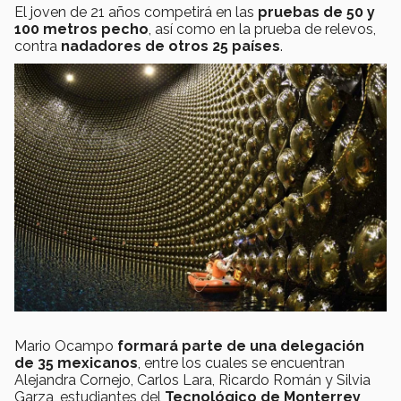
El joven de 21 años competirá en las
pruebas de 50 y
100 metros pecho
, así como en la prueba de relevos,
contra
nadadores de otros 25 países
.
Mario Ocampo
formará parte de una delegación
de 35 mexicanos
, entre los cuales se encuentran
Alejandra Cornejo, Carlos Lara, Ricardo Román y Silvia
Garza, estudiantes del
Tecnológico de Monterrey