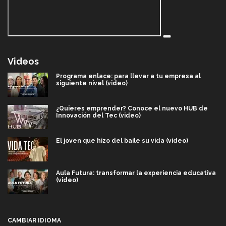
Videos
Programa enlace: para llevar a tu empresa al
siguiente nivel (video)
¿Quieres emprender? Conoce el nuevo HUB de
Innovación del Tec (video)
El joven que hizo del baile su vida (video)
Aula Futura: transformar la experiencia educativa
(video)
Más que un festival cultural: así es la magia de
VIBRART 2026 (video)
CAMBIAR IDIOMA