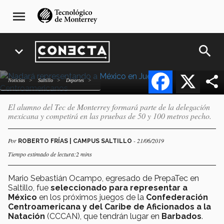
¡Va por México! Nadador del
Pasar
navegación
menu
al
principal
Tec va a torneo
contenido
centroamericano
principal
search
expand_more
Facebook
X
Noticias
Saltillo
deportes
El alumno del Tec de Monterrey formará parte de la delegación
mexicana y competirá en las pruebas de 50 y 100 metros pecho.
Por
- 21/06/2019
ROBERTO FRÍAS | CAMPUS SALTILLO
Tiempo estimado de lectura:2 mins
Mario Sebastián Ocampo, egresado de PrepaTec en
Saltillo, fue
seleccionado para representar a
México
en los próximos juegos de la
Confederación
Centroamericana y del Caribe de Aficionados a la
Natación
(CCCAN), que tendrán lugar en
Barbados
.