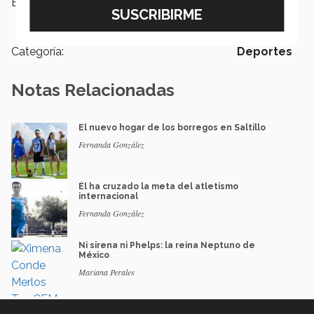
Etiquetas:
Natación,
borregos,
Deportes,
PrepaTec
Categoría:
Deportes
Notas Relacionadas
El nuevo hogar de los borregos en Saltillo
Fernanda González
Él ha cruzado la meta del atletismo
internacional
Fernanda González
Ni sirena ni Phelps: la reina Neptuno de
México
Mariana Perales