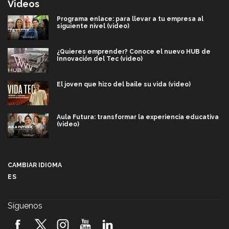
Videos
Programa enlace: para llevar a tu empresa al
siguiente nivel (video)
¿Quieres emprender? Conoce el nuevo HUB de
Innovación del Tec (video)
El joven que hizo del baile su vida (video)
Aula Futura: transformar la experiencia educativa
(video)
Más que un festival cultural: así es la magia de
VIBRART 2026 (video)
CAMBIAR IDIOMA
ES
Javier Guzmán: investigación con impacto social
(video)
Síguenos
¡México, en el top del mundial de robótica FIRST
2026! (video)