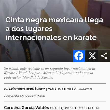
Cinta negra mexicana llega
a dos lugares
internacionales en karate
Facebook
X
Su triunfo más reciente es un segundo lugar nacional en la
Karate 1 Youth League - México 2019, organizada por la
Federación Mundial de Karate.
Por
- 04/10/2019
ARÍSTIDES HERNÁNDEZ | CAMPUS SALTILLO
Tiempo estimado de lectura:2 mins
Carolina García Valdés
es una joven mexicana que