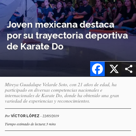
Joven mexicana destaca
por su trayectoria deportiva
de Karate Do
Facebook
X
Mireya Guadalupe Velarde Soto, con 21 años de edad, ha
participado en diversas competencias nacionales e
internacionales de Karate Do, donde ha obtenido una gran
variedad de experiencias y reconocimientos.
Por
- 22/05/2019
VÍCTOR LÓPEZ
Tiempo estimado de lectura:3 mins