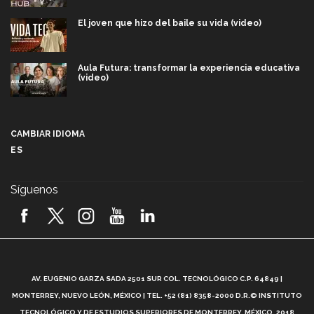
El joven que hizo del baile su vida (video)
Aula Futura: transformar la experiencia educativa
(video)
Más que un festival cultural: así es la magia de
VIBRART 2026 (video)
CAMBIAR IDIOMA
ES
Javier Guzmán: investigación con impacto social
(video)
Síguenos
¡México, en el top del mundial de robótica FIRST
2026! (video)
Vida Tec: Pasión, disciplina y básquetbol, con Gael
Adame (video)
A
AV. EUGENIO GARZA SADA 2501 SUR COL. TECNOLÓGICO C.P. 64849 |
L
¿Cómo es el Modelo Educativo Tec? (video)
MONTERREY, NUEVO LEÓN, MÉXICO | TEL. +52 (81) 8358-2000 D.R.© INSTITUTO
TECNOLÓGICO Y DE ESTUDIOS SUPERIORES DE MONTERREY, MÉXICO. 2018