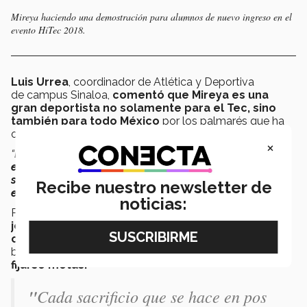
Mireya haciendo una demostración para alumnos de nuevo ingreso en el
evento HiTec 2018.
Luis Urrea
, coordinador de Atlética y Deportiva
de campus Sinaloa,
comentó que Mireya es una
gran deportista no solamente para el Tec, sino
también para todo México
por los palmarés que ha
obtenido.
×
“Estamos muy contentos y muy orgullosos de Mireya.
Ella
es un ejemplo para todos nuestros alumnos, porque el
ser una atleta de alto rendimiento requiere de mucha
Recibe nuestro newsletter de
entrega
”
, mencionó Luis.
noticias:
Para finalizar, Mireya recalcó que para tener éxito
los
jóvenes deportistas siempre deben ser
constantes,
porque eso ayuda bastante en los altos y
bajos emocionales, además de
ser disciplinados y
fijarse metas.
"
Cada sacrificio que se hace en pos