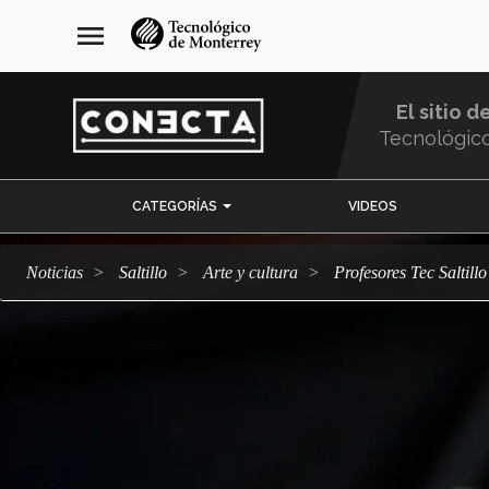
Pasar
navegación
menu
al
principal
contenido
principal
El sitio d
Tecnológic
Menu
CATEGORÍAS
VIDEOS
Comunidad
Noticias
Saltillo
arte y cultura
Profesores Tec Saltil