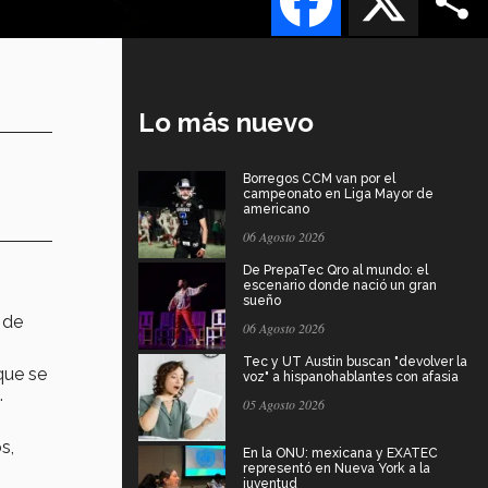
Lo más nuevo
Borregos CCM van por el
campeonato en Liga Mayor de
americano
06 Agosto 2026
De PrepaTec Qro al mundo: el
escenario donde nació un gran
sueño
 de
06 Agosto 2026
Tec y UT Austin buscan "devolver la
 que se
voz" a hispanohablantes con afasia
.
05 Agosto 2026
s,
En la ONU: mexicana y EXATEC
representó en Nueva York a la
juventud