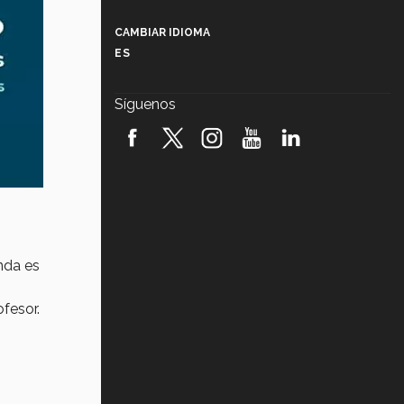
Más que un festival cultural: así es
la magia de VIBRART 2026 (video)
CAMBIAR IDIOMA
ES
Javier Guzmán: investigación con
impacto social (video)
Síguenos
¡México, en el top del mundial de
robótica FIRST 2026! (video)
Vida Tec: Pasión, disciplina y
básquetbol, con Gael Adame
(video)
¿Cómo es el Modelo Educativo
Tec? (video)
nda es
Vida Tec: Feminismo e Inteligencia
Artificial, Paola Ricaurte (video)
ofesor.