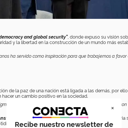
democracy and global security”
, donde expuso su visión sob
ridad y la libertad en la construcción de un mundo más estab
nos ha servido como inspiración para que trabajemos a favor
ón de la paz de una nación está ligada a las demás, por ello
 hacer un cambio positivo en la sociedad.
mas y hacer que los sueños se vuelvan realidad; ustedes son 
×
nsformar es la inspiración
. Compartió que su trayectoria 
Recibe nuestro newsletter de
tidianas, lo que le permitió aprender y mejorar.