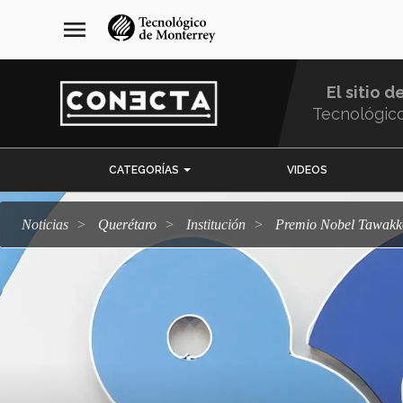
Pasar
navegación
menu
al
principal
contenido
principal
El sitio d
Tecnológic
Menu
CATEGORÍAS
VIDEOS
Comunidad
Noticias
Querétaro
Institución
Premio Nobel Tawakko