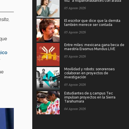
voz" a hispanohablantes con afasia
05 Agosto 2026
sita,
El escritor que dice que la derrota
también merece ser contada
05 Agosto 2026
que
Entre miles: mexicana gana beca de
maestría Erasmus Mundus LIVE
gico
05 Agosto 2026
l
Movilidad y robots: sonorenses
ue
colaboran en proyectos de
investigación
05 Agosto 2026
Estudiantes de 5 campus Tec
impulsan proyectos en la Sierra
Tarahumara
04 Agosto 2026