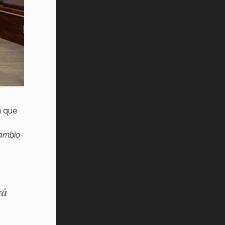
Vida Tec: Pasión, disciplina y
básquetbol, con Gael Adame
(video)
¿Cómo es el Modelo Educativo
Tec? (video)
Vida Tec: Feminismo e Inteligencia
Artificial, Paola Ricaurte (video)
en que
cambio
rá