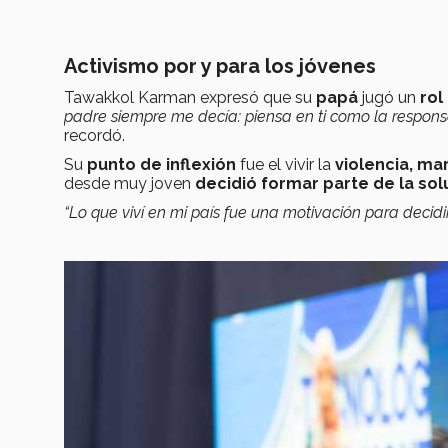
Activismo por y para los jóvenes
Tawakkol Karman expresó que su
papá
jugó un
rol
padre siempre me decía: piensa en ti como la responsa
recordó.
Su
punto de inflexión
fue el vivir la
violencia, ma
desde muy joven
decidió formar parte de la sol
“Lo que viví en mi país fue una motivación para decid