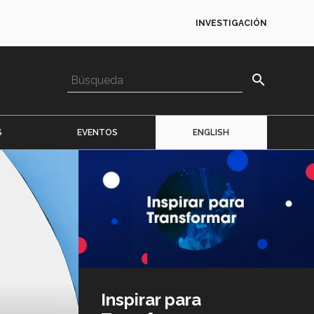
INVESTIGACIÓN
search
S
EVENTOS
ENGLISH
Imagen
o
logo
Inspirar para