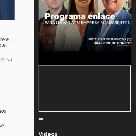
re el
le,
 de un
los
se
Videos