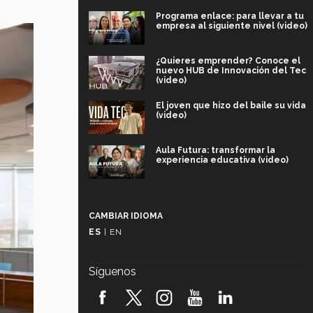
Programa enlace: para llevar a tu
empresa al siguiente nivel (video)
¿Quieres emprender? Conoce el
nuevo HUB de Innovación del Tec
(video)
El joven que hizo del baile su vida
(video)
Aula Futura: transformar la
experiencia educativa (video)
Más que un festival cultural: así es
la magia de VIBRART 2026 (video)
CAMBIAR IDIOMA
ES
|
EN
Javier Guzmán: investigación con
impacto social (video)
Síguenos
¡México, en el top del mundial de
robótica FIRST 2026! (video)