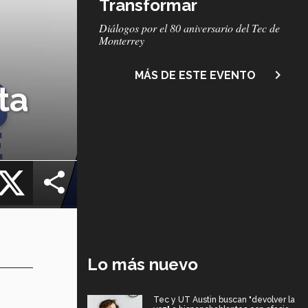
Transformar
Subtítulo
Diálogos por el 80 aniversario del Tec de
Monterrey
navigate_next
MÁS DE ESTE EVENTO
ta
cebook
X
Lo más nuevo
Tec y UT Austin buscan "devolver la