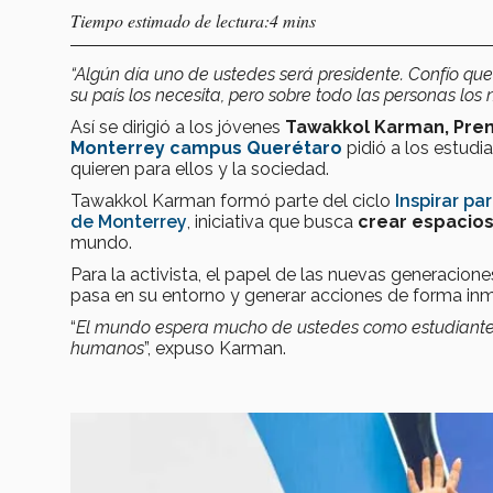
Tiempo estimado de lectura:4 mins
“Algún día uno de ustedes será presidente. Confío que 
su país los necesita, pero sobre todo las personas los 
Así se dirigió a los jóvenes
Tawakkol Karman, Prem
Monterrey campus Querétaro
pidió a los estudi
quieren para ellos y la sociedad.
Tawakkol Karman formó parte del ciclo
Inspirar pa
de Monterrey
, iniciativa que busca
crear espacio
mundo.
Para la activista, el papel de las nuevas generacione
pasa en su entorno y generar acciones de forma in
“
El mundo espera mucho de ustedes como estudiantes
humanos
”, expuso Karman.