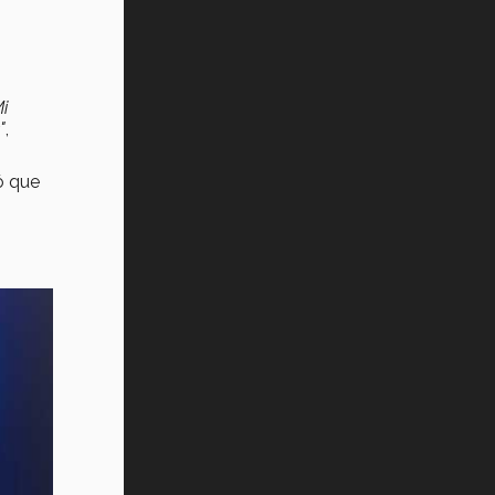
i
"
,
ó que