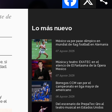
te de
Lo más nuevo
México va por pase olímpico en
mundial de flag football en Alemania
07 Agosto 2026
, si
Música y teatro: EXATEC en el
elenco de El Fantasma de la Ópera
dad.
Mexico
07 Agosto 2026
Borregos CCM van por el
campeonato en liga mayor de
americano
y
06 Agosto 2026
e el
Del escenario de PrepaTec Qro al
teatro musical en Estados Unidos