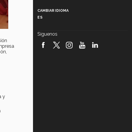
Más que un festival cultural: así es
la magia de VIBRART 2026 (video)
CAMBIAR IDIOMA
ES
Javier Guzmán: investigación con
impacto social (video)
Síguenos
¡México, en el top del mundial de
sión
robótica FIRST 2026! (video)
empresa
ión,
Vida Tec: Pasión, disciplina y
básquetbol, con Gael Adame
(video)
¿Cómo es el Modelo Educativo
Tec? (video)
a y
Vida Tec: Feminismo e Inteligencia
Artificial, Paola Ricaurte (video)
a