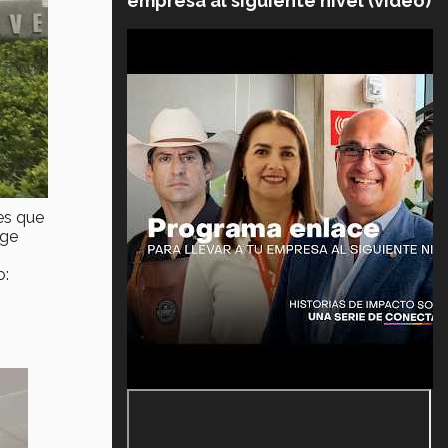
empresa al siguiente nivel (video)
es que
rge
o: