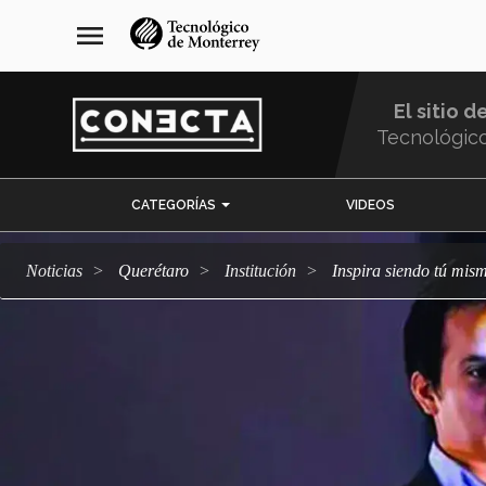
Pasar
navegación
menu
al
principal
contenido
principal
El sitio d
Tecnológic
Menu
CATEGORÍAS
VIDEOS
Comunidad
Noticias
Querétaro
Institución
Inspira siendo tú mis