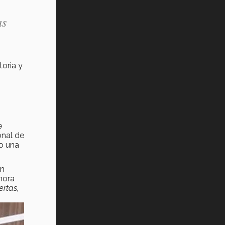
as
oria y
e
onal de
o una
un
hora
ertas,