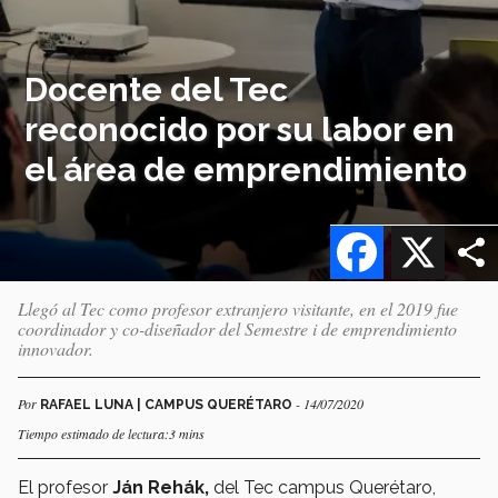
Docente del Tec
reconocido por su labor en
el área de emprendimiento
Facebook
X
Llegó al Tec como profesor extranjero visitante, en el 2019 fue
coordinador y co-diseñador del Semestre i de emprendimiento
innovador.
Por
- 14/07/2020
RAFAEL LUNA | CAMPUS QUERÉTARO
Tiempo estimado de lectura:3 mins
El profesor
Ján Rehák,
del Tec campus Querétaro,