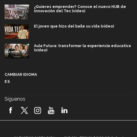
¿Quieres emprender? Conoce el nuevo HUB de
Innovación del Tec (video)
El joven que hizo del baile su vida (video)
Aula Futura: transformar la experiencia educativa
(video)
Más que un festival cultural: así es la magia de
VIBRART 2026 (video)
CAMBIAR IDIOMA
ES
Javier Guzmán: investigación con impacto social
(video)
Síguenos
¡México, en el top del mundial de robótica FIRST
2026! (video)
Vida Tec: Pasión, disciplina y básquetbol, con Gael
Adame (video)
A