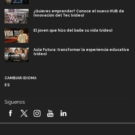
¿Quieres emprender? Conoce el nuevo HUB de
Innovación del Tec (video)
El joven que hizo del baile su vida (video)
Aula Futura: transformar la experiencia educativa
(video)
Más que un festival cultural: así es la magia de
VIBRART 2026 (video)
CAMBIAR IDIOMA
ES
Javier Guzmán: investigación con impacto social
(video)
Síguenos
¡México, en el top del mundial de robótica FIRST
2026! (video)
Vida Tec: Pasión, disciplina y básquetbol, con Gael
Adame (video)