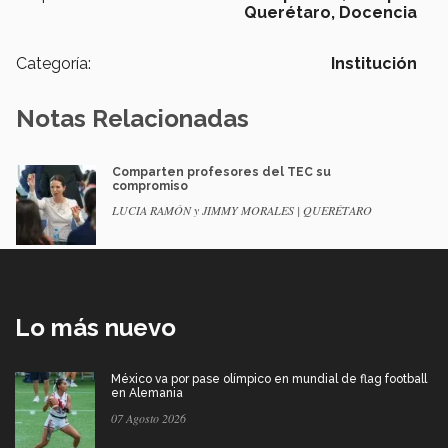
Querétaro,
Docencia
Categoría:
Institución
Notas Relacionadas
Comparten profesores del TEC su
compromiso
LUCIA RAMÓN y JIMMY MORALES | QUERÉTARO
Lo más nuevo
México va por pase olímpico en mundial de flag football
en Alemania
07 Agosto 2026