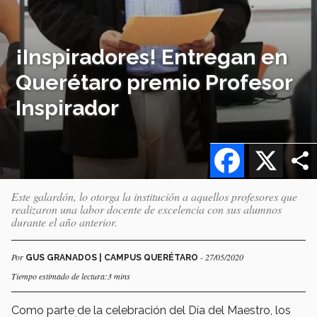
¡Inspiradores! Entregan en
Querétaro premio Profesor
Inspirador
Facebook
X
Este galardón, lo otorga la institución a aquellos profesores que
realizaron una labor docente de excelencia con sus alumnos
durante el año anterior.
Por
- 27/05/2020
GUS GRANADOS | CAMPUS QUERÉTARO
Tiempo estimado de lectura:3 mins
Como parte de la celebración del Día del Maestro, los