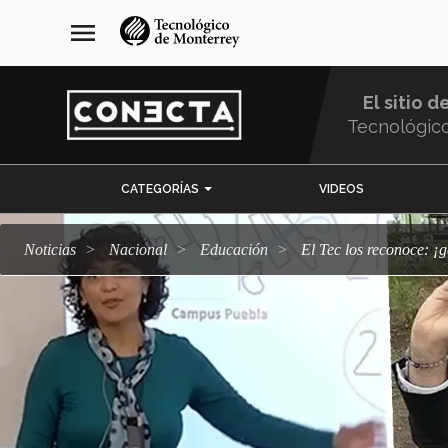
Pasar
navegación
menu
al
principal
contenido
principal
El sitio d
Tecnológic
Menu
CATEGORÍAS
VIDEOS
Comunidad
Noticias
Nacional
Educación
El Tec los reconoce: 