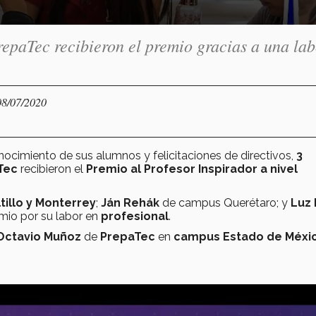
repaTec recibieron el premio gracias a una la
08/07/2020
nocimiento de sus alumnos y felicitaciones de directivos,
3
aTec
recibieron el
Premio al Profesor Inspirador a nivel
tillo y Monterrey
;
Ján Rehák
de campus Querétaro; y
Luz 
emio por su labor en
profesional
.
Octavio Muñoz
de
PrepaTec
en
campus Estado de Méxi