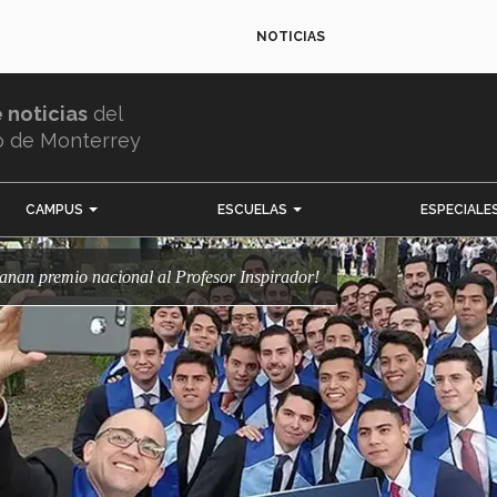
NOTICIAS
e noticias
del
o de Monterrey
CAMPUS
ESCUELAS
ESPECIALE
¡ganan premio nacional al Profesor Inspirador!