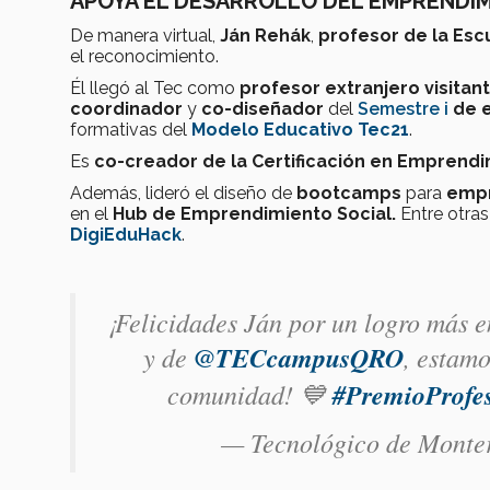
APOYA EL DESARROLLO DEL EMPRENDI
De manera virtual,
Ján Rehák
,
profesor de la Es
el reconocimiento.
Él llegó al Tec como
profesor extranjero visitan
coordinador
y
co-diseñador
del
Semestre i
de 
formativas del
Modelo Educativo Tec21
.
Es
co-creador de la Certificación en Emprend
Además, lideró el diseño de
bootcamps
para
empr
en el
Hub de Emprendimiento Social.
Entre otras
DigiEduHack
.
¡Felicidades Ján por un logro más en
y de
@TECcampusQRO
, estamo
comunidad! 💙
#PremioProfes
— Tecnológico de Monte