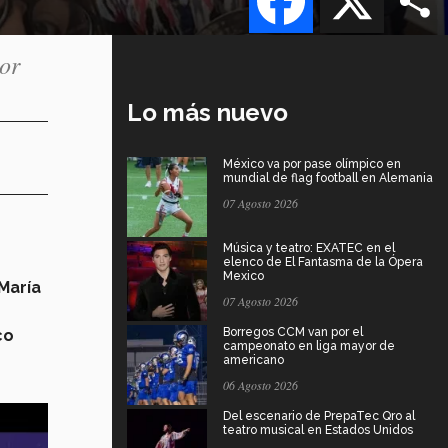
bor
Lo más nuevo
México va por pase olímpico en
mundial de flag football en Alemania
07 Agosto 2026
Música y teatro: EXATEC en el
elenco de El Fantasma de la Ópera
Mexico
María
07 Agosto 2026
Borregos CCM van por el
co
campeonato en liga mayor de
americano
06 Agosto 2026
Del escenario de PrepaTec Qro al
teatro musical en Estados Unidos