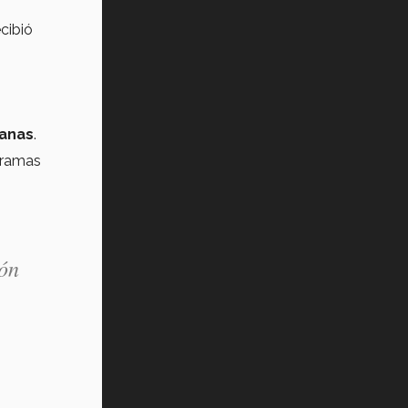
cibió
canas
.
gramas
ión