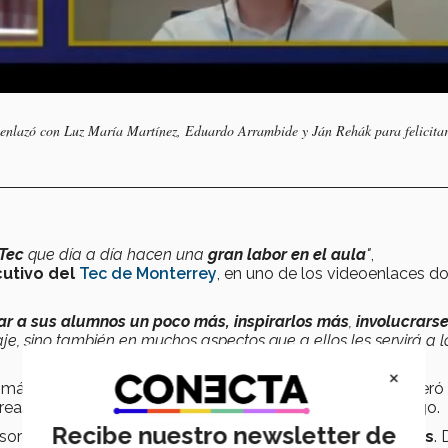
e enlazó con Luz María Martínez, Eduardo Arrambide y Ján Rehák para felicitar
 Tec
que día a día hacen una
gran labor en el aula
"
,
cutivo del
Tec de Monterrey
, en uno de los videoenlaces d
r a sus alumnos un poco más, inspirarlos más
,
involucrars
je, sino también en muchos aspectos que a ellos les servirá a l
×
máximo reconocimiento institucional a docentes- consideró 
as de Docencia, Vitalidad Intelectual, Servicio y Liderazgo.
Recibe nuestro newsletter de
res que ganaron esta distinción en la
etapa de campus
.