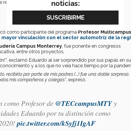
noticias:
e realizaron de
manera virtual
.
có como participante del programa
Profesor Multicampu
a
mayor vinculación con el sector automotríz de la reg
cudería Campus Monterrey
, fue ponente en congresos
ucativa, entre otros proyectos.
ón!”
, exclamó Eduardo al ser sorprendido por sus papás en su
reconocimiento y a los que no veía hace tiempo por la pandem
, recibirlo por parte de mis padres (...) fue una doble sorpresa.
todos mis compañeros y colegas”
, expresó.
ón como Profesor de
@TECcampusMTY
y
cidades Eduardo por tu distinción como
2020!
pic.twitter.com/kSyfj1IgAF