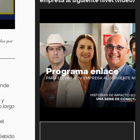
empresa al siguiente nivel (video)
los por
onde
e
y
o largo
el
 Debido