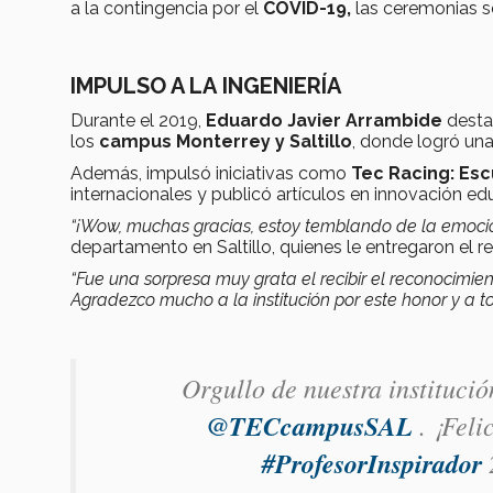
a la contingencia por el
COVID-19,
las ceremonias s
IMPULSO A LA INGENIERÍA
Durante el 2019,
Eduardo Javier Arrambide
desta
los
campus Monterrey y Saltillo
, donde logró un
Además, impulsó iniciativas como
Tec Racing: Es
internacionales y publicó artículos en innovación ed
“¡Wow, muchas gracias, estoy temblando de la emoci
departamento en Saltillo, quienes le entregaron el 
“Fue una sorpresa muy grata el recibir el reconocimiento
Agradezco mucho a la institución por este honor y a 
Orgullo de nuestra instituci
@TECcampusSAL
. ¡Feli
#ProfesorInspirador