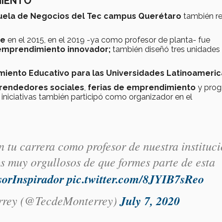
MIENTO
cuela de Negocios del Tec campus Querétaro
también re
te
en el 2015, en el 2019 -ya como profesor de planta- fue
emprendimiento innovador;
también diseñó tres unidades
imiento Educativo para las Universidades Latinoameri
endedores sociales
,
ferias de emprendimiento
y pro
 iniciativas también participó como organizador en el
 tu carrera como profesor de nuestra instituc
s muy orgullosos de que formes parte de esta
orInspirador
pic.twitter.com/8JYIB7sReo
rrey (@TecdeMonterrey)
July 7, 2020