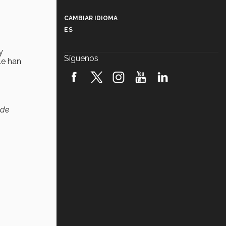
Más que un festival cultural: así es
la magia de VIBRART 2026 (video)
CAMBIAR IDIOMA
ES
Javier Guzmán: investigación con
impacto social (video)
y
Síguenos
le han
¡México, en el top del mundial de
robótica FIRST 2026! (video)
Vida Tec: Pasión, disciplina y
básquetbol, con Gael Adame
 de
(video)
¿Cómo es el Modelo Educativo
Tec? (video)
Vida Tec: Feminismo e Inteligencia
Artificial, Paola Ricaurte (video)