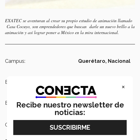
EXATEC se aventuran al crear su propio estudio de animación llamado
Casa Cocuyo, son emprendedores que buscan darle un nuevo brillo a la
animación y así lograr poner a México en la mira internacional.
Campus:
Querétaro,
Nacional
Escuelas:
Arquitectura, Arte y Diseño
×
Etiquetas:
Arte y Animación Digital,
EXATEC,
Recibe nuestro newsletter de
Emprendimiento
noticias:
Categoría:
Institución