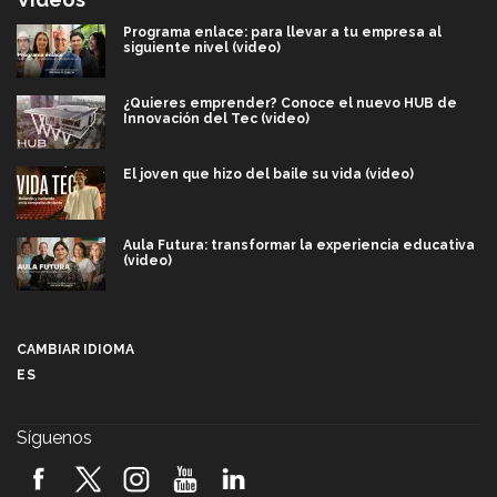
Programa enlace: para llevar a tu empresa al
siguiente nivel (video)
¿Quieres emprender? Conoce el nuevo HUB de
Innovación del Tec (video)
El joven que hizo del baile su vida (video)
Aula Futura: transformar la experiencia educativa
(video)
Más que un festival cultural: así es la magia de
VIBRART 2026 (video)
CAMBIAR IDIOMA
ES
Javier Guzmán: investigación con impacto social
(video)
Síguenos
¡México, en el top del mundial de robótica FIRST
2026! (video)