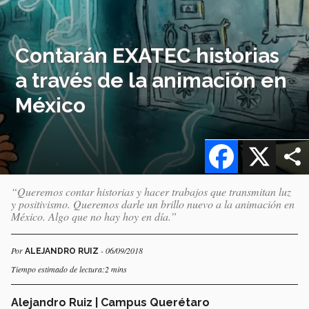
Contarán EXATEC historias
a través de la animación en
México
Facebook
X
“Queremos contar historias y hacer trabajos que transmitan luz
y positivismo. Queremos darle un brillo nuevo a la animación en
México. Algo que no hay hoy en día.”
Por
- 06/09/2018
ALEJANDRO RUIZ
Tiempo estimado de lectura:2 mins
Alejandro Ruiz | Campus Querétaro