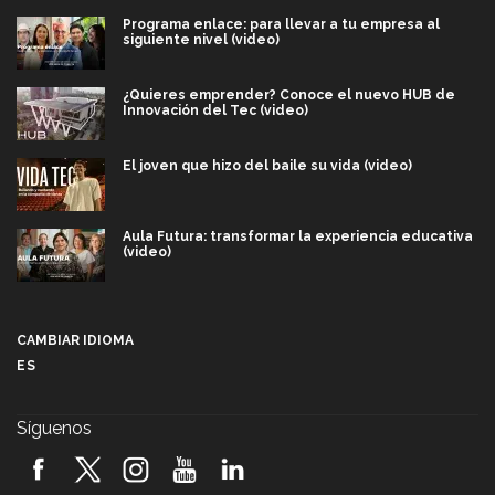
Programa enlace: para llevar a tu empresa al
siguiente nivel (video)
¿Quieres emprender? Conoce el nuevo HUB de
Innovación del Tec (video)
El joven que hizo del baile su vida (video)
Aula Futura: transformar la experiencia educativa
(video)
Más que un festival cultural: así es la magia de
VIBRART 2026 (video)
CAMBIAR IDIOMA
ES
Javier Guzmán: investigación con impacto social
(video)
Síguenos
¡México, en el top del mundial de robótica FIRST
2026! (video)