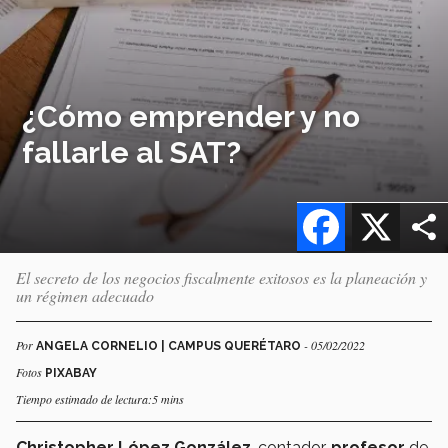
¿Cómo emprender y no
fallarle al SAT?
Facebook
X
El secreto de los negocios fiscalmente exitosos es la planeación y
un régimen adecuado
Por
- 05/02/2022
ANGELA CORNELIO | CAMPUS QUERÉTARO
Fotos
PIXABAY
Tiempo estimado de lectura:5 mins
Christopher López González
, contador,
profesor
de