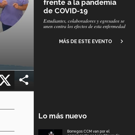
frente a la pandemia
de COVID-19
Subtítulo
Estudiantes, colaboradores y egresados se
unen contra los efectos de esta enfermedad
navigate_next
MÁS DE ESTE EVENTO
cebook
X
Lo más nuevo
Borregos CCM van por el