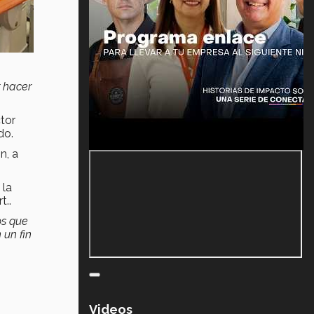
r hacer
tor
do.
n, a
 la
t..
os que
 un fin
Videos