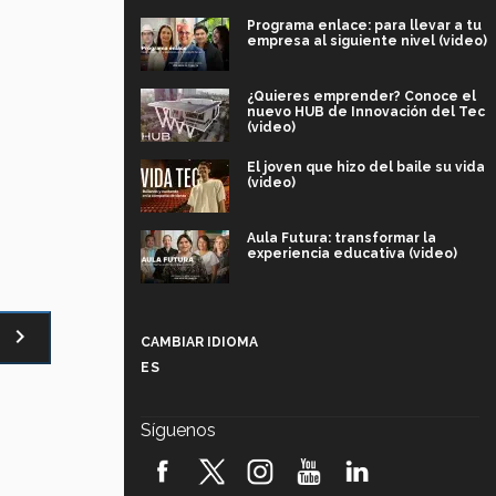
Programa enlace: para llevar a tu
empresa al siguiente nivel (video)
¿Quieres emprender? Conoce el
nuevo HUB de Innovación del Tec
(video)
El joven que hizo del baile su vida
(video)
Aula Futura: transformar la
experiencia educativa (video)
Más que un festival cultural: así es
la magia de VIBRART 2026 (video)
navigate_next
CAMBIAR IDIOMA
ES
Javier Guzmán: investigación con
impacto social (video)
Síguenos
¡México, en el top del mundial de
robótica FIRST 2026! (video)