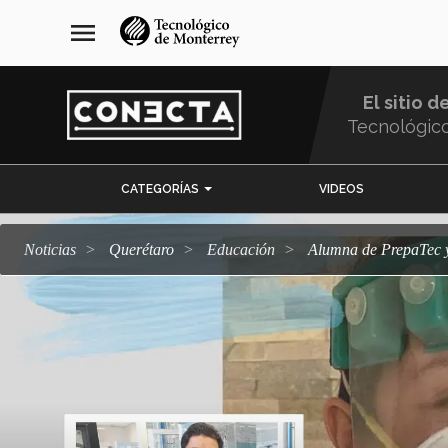
Pasar
navegación
menu
al
principal
contenido
principal
El sitio d
Tecnológic
Menu
CATEGORÍAS
VIDEOS
Comunidad
Noticias
Querétaro
Educación
Alumna de PrepaTec y