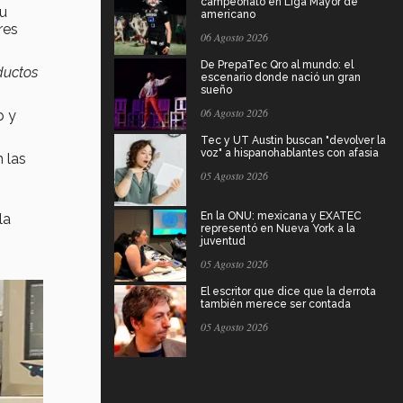
campeonato en Liga Mayor de
su
americano
res
06 Agosto 2026
De PrepaTec Qro al mundo: el
ductos
escenario donde nació un gran
sueño
06 Agosto 2026
p y
Tec y UT Austin buscan "devolver la
voz" a hispanohablantes con afasia
 las
05 Agosto 2026
En la ONU: mexicana y EXATEC
la
representó en Nueva York a la
juventud
05 Agosto 2026
El escritor que dice que la derrota
también merece ser contada
05 Agosto 2026