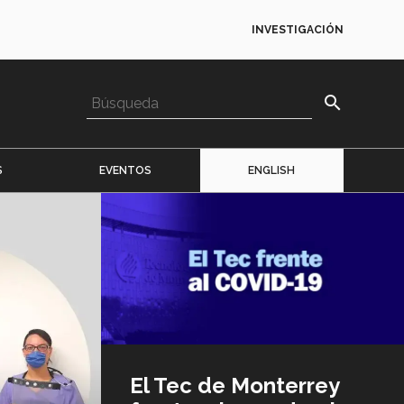
INVESTIGACIÓN
search
S
EVENTOS
ENGLISH
Imagen
o
logo
El Tec de Monterrey