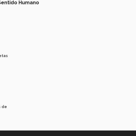
Sentido Humano
etas
s de