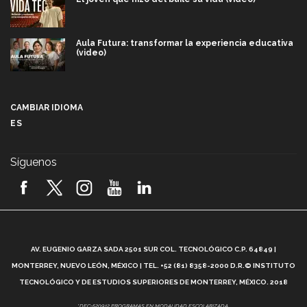
Aula Futura: transformar la experiencia educativa
(video)
Más que un festival cultural: así es la magia de
VIBRART 2026 (video)
CAMBIAR IDIOMA
ES
Javier Guzmán: investigación con impacto social
(video)
Síguenos
¡México, en el top del mundial de robótica FIRST
2026! (video)
Vida Tec: Pasión, disciplina y básquetbol, con Gael
Adame (video)
A
AV. EUGENIO GARZA SADA 2501 SUR COL. TECNOLÓGICO C.P. 64849 |
L
¿Cómo es el Modelo Educativo Tec? (video)
MONTERREY, NUEVO LEÓN, MÉXICO | TEL. +52 (81) 8358-2000 D.R.© INSTITUTO
TECNOLÓGICO Y DE ESTUDIOS SUPERIORES DE MONTERREY, MÉXICO. 2018
Vida Tec: Feminismo e Inteligencia Artificial, Paola
*DEC-520912 PROGRAMAS EN MODALIDAD ESCOLARIZADA.