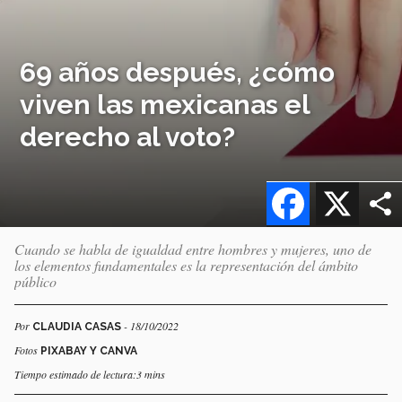
69 años después, ¿cómo
viven las mexicanas el
derecho al voto?
Facebook
X
Cuando se habla de igualdad entre hombres y mujeres, uno de
los elementos fundamentales es la representación del ámbito
público
Por
- 18/10/2022
CLAUDIA CASAS
Fotos
PIXABAY Y CANVA
Tiempo estimado de lectura:3 mins