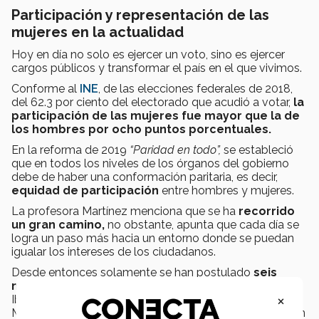
Participación y representación de las
mujeres en la actualidad
Hoy en día no solo es ejercer un voto, sino es ejercer
cargos públicos y transformar el país en el que vivimos.
Conforme al
INE
, de las elecciones federales de 2018,
del 62.3 por ciento del electorado que acudió a votar,
la
participación de las mujeres fue mayor que la de
los hombres por ocho puntos porcentuales.
En la reforma de 2019
“Paridad en todo”,
se estableció
que en todos los niveles de los órganos del gobierno
debe de haber una conformación paritaria, es decir,
equidad de participación
entre hombres y mujeres.
La profesora Martínez menciona que se ha
recorrido
un gran camino,
no obstante, apunta que cada día se
logra un paso más hacia un entorno donde se puedan
igualar los intereses de los ciudadanos.
Desde entonces solamente se han postulado
seis
mujeres a la presidencia del país:
en 1982 Rosario
×
Ibarra de Piedra, en 1994 Cecilia Soto González y
Marcela Lombardo Otero; en 2006, Patricia Mercado, en