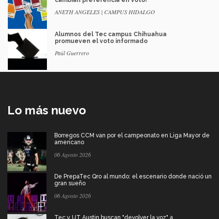
ANETH ANGELES | CAMPUS HIDALGO
Alumnos del Tec campus Chihuahua
promueven el voto informado
Paúl Guerrero
Lo más nuevo
Borregos CCM van por el campeonato en Liga Mayor de
americano
06 Agosto 2026
De PrepaTec Qro al mundo: el escenario donde nació un
gran sueño
06 Agosto 2026
Tec y UT Austin buscan "devolver la voz" a