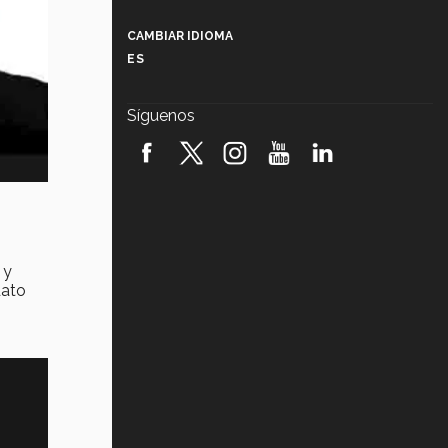
Más que un festival cultural: así es
la magia de VIBRART 2026 (video)
CAMBIAR IDIOMA
ES
Javier Guzmán: investigación con
impacto social (video)
Síguenos
¡México, en el top del mundial de
robótica FIRST 2026! (video)
Vida Tec: Pasión, disciplina y
básquetbol, con Gael Adame
(video)
¿Cómo es el Modelo Educativo
 y
Tec? (video)
dato
Vida Tec: Feminismo e Inteligencia
Artificial, Paola Ricaurte (video)