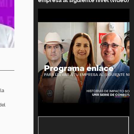
empresa al siguiente nivel (video)
la
del