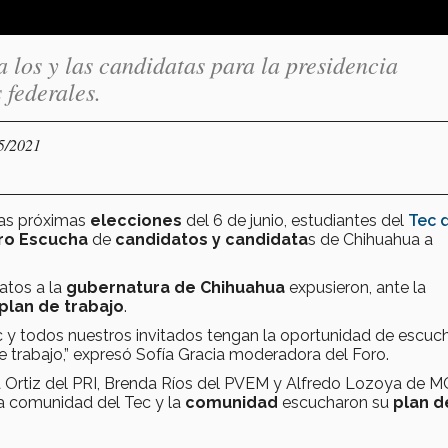
 los y las candidatas para la presidencia
federales.
05/2021
las próximas
elecciones
del 6 de junio, estudiantes del
Tec 
ro Escucha
de
candidatos y candidata
s de Chihuahua a
atos a la
gubernatura de Chihuahua
expusieron, ante la
plan de trabajo
.
c y todos nuestros invitados tengan la oportunidad de escuc
e trabajo,” expresó Sofía Gracia moderadora del Foro.
la Ortiz del PRI, Brenda Ríos del PVEM y Alfredo Lozoya de M
la comunidad del Tec y la
comunidad
escucharon su
plan d