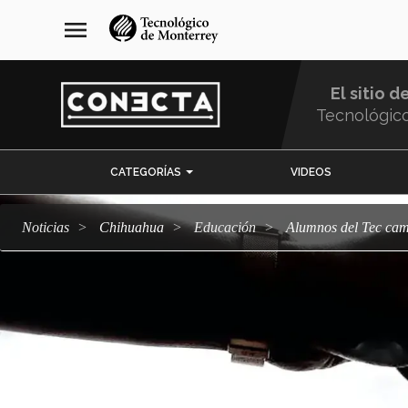
Pasar
navegación
menu
al
principal
contenido
principal
El sitio d
Tecnológic
Menu
CATEGORÍAS
VIDEOS
Comunidad
Noticias
Chihuahua
Educación
Alumnos del Tec ca