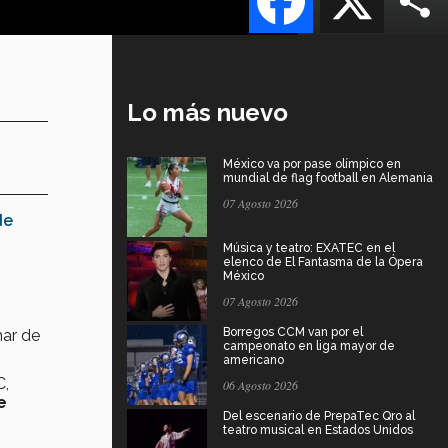
Lo más nuevo
México va por pase olímpico en
mundial de flag football en Alemania
07 Agosto 2026
de
Música y teatro: EXATEC en el
elenco de El Fantasma de la Ópera
México
07 Agosto 2026
Borregos CCM van por el
har de
campeonato en liga mayor de
americano
C,
06 Agosto 2026
e
Del escenario de PrepaTec Qro al
teatro musical en Estados Unidos