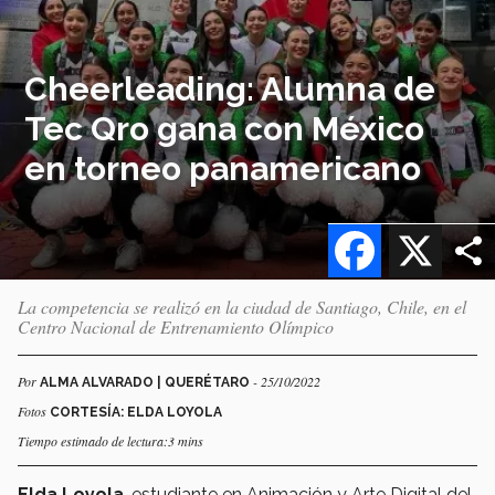
Cheerleading: Alumna de
Tec Qro gana con México
en torneo panamericano
Facebook
X
La competencia se realizó en la ciudad de Santiago, Chile, en el
Centro Nacional de Entrenamiento Olímpico
Por
- 25/10/2022
ALMA ALVARADO | QUERÉTARO
Fotos
CORTESÍA: ELDA LOYOLA
Tiempo estimado de lectura:3 mins
Elda Loyola
, estudiante en Animación y Arte Digital del