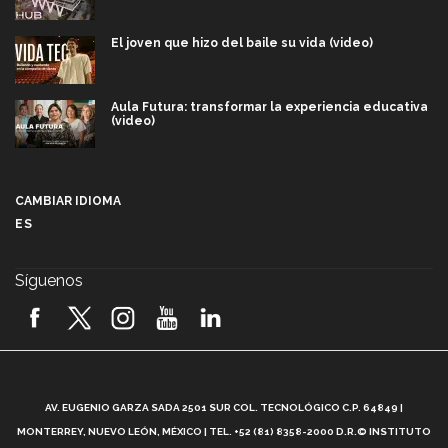
El joven que hizo del baile su vida (video)
Aula Futura: transformar la experiencia educativa
(video)
Más que un festival cultural: así es la magia de
VIBRART 2026 (video)
CAMBIAR IDIOMA
ES
Javier Guzmán: investigación con impacto social
(video)
Síguenos
¡México, en el top del mundial de robótica FIRST
2026! (video)
Vida Tec: Pasión, disciplina y básquetbol, con Gael
Adame (video)
A
AV. EUGENIO GARZA SADA 2501 SUR COL. TECNOLÓGICO C.P. 64849 |
L
¿Cómo es el Modelo Educativo Tec? (video)
MONTERREY, NUEVO LEÓN, MÉXICO | TEL. +52 (81) 8358-2000 D.R.© INSTITUTO