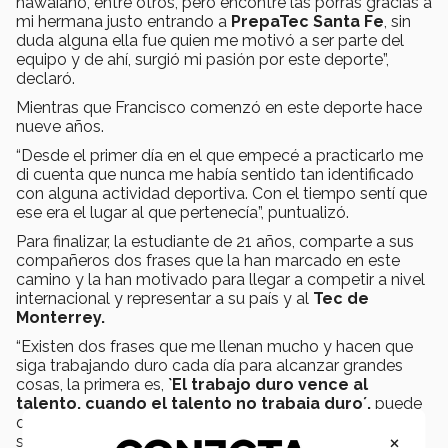
hawaiano, entre otros, pero encontré las porras gracias a
mi hermana justo entrando a
PrepaTec Santa Fe
, sin
duda alguna ella fue quien me motivó a ser parte del
equipo y de ahí, surgió mi pasión por este deporte”,
declaró.
Mientras que Francisco comenzó en este deporte hace
nueve años.
“Desde el primer día en el que empecé a practicarlo me
di cuenta que nunca me había sentido tan identificado
con alguna actividad deportiva. Con el tiempo sentí que
ese era el lugar al que pertenecía”, puntualizó.
Para finalizar, la estudiante de 21 años, comparte a sus
compañeros dos frases que la han marcado en este
camino y la han motivado para llegar a competir a nivel
internacional y representar a su país y al
Tec de
Monterrey.
“Existen dos frases que me llenan mucho y hacen que
siga trabajando duro cada día para alcanzar grandes
cosas, la primera es,
`El trabajo duro vence al
talento, cuando el talento no trabaja duro´,
puede
que muchos tengan talento en este deporte, pero si
×
solo te quedas con eso, no trasciendes y no te formas