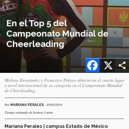
En el Top 5 del
Campeonato Mundial de
Cheerleading
Facebook
X
Melissa Hernández y Francisco Pelayo obtuvieron el cuarto lugar
a nivel internacional de su categoría en el Campeonato Mundial
de Cheerleading.
Por
- 03/05/2019
MARIANA PERALES
Tiempo estimado de lectura:3 mins
Mariana Perales | campus Estado de México