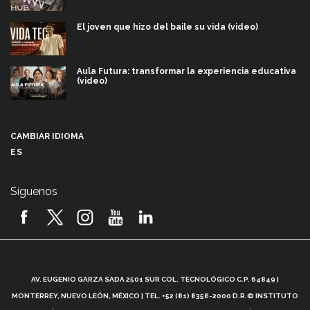
El joven que hizo del baile su vida (video)
Aula Futura: transformar la experiencia educativa
(video)
Más que un festival cultural: así es la magia de
VIBRART 2026 (video)
CAMBIAR IDIOMA
ES
Javier Guzmán: investigación con impacto social
(video)
Síguenos
¡México, en el top del mundial de robótica FIRST
2026! (video)
Vida Tec: Pasión, disciplina y básquetbol, con Gael
Adame (video)
A
AV. EUGENIO GARZA SADA 2501 SUR COL. TECNOLÓGICO C.P. 64849 |
L
¿Cómo es el Modelo Educativo Tec? (video)
MONTERREY, NUEVO LEÓN, MÉXICO | TEL. +52 (81) 8358-2000 D.R.© INSTITUTO