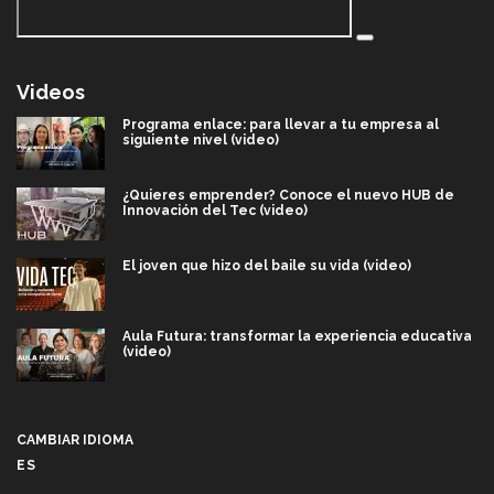
Videos
Programa enlace: para llevar a tu empresa al
siguiente nivel (video)
¿Quieres emprender? Conoce el nuevo HUB de
Innovación del Tec (video)
El joven que hizo del baile su vida (video)
Aula Futura: transformar la experiencia educativa
(video)
Más que un festival cultural: así es la magia de
VIBRART 2026 (video)
CAMBIAR IDIOMA
ES
Javier Guzmán: investigación con impacto social
(video)