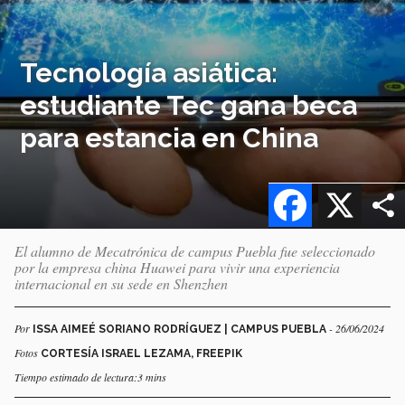
Tecnología asiática:
estudiante Tec gana beca
para estancia en China
Facebook
X
El alumno de Mecatrónica de campus Puebla fue seleccionado
por la empresa china Huawei para vivir una experiencia
internacional en su sede en Shenzhen
Por
- 26/06/2024
ISSA AIMEÉ SORIANO RODRÍGUEZ | CAMPUS PUEBLA
Fotos
CORTESÍA ISRAEL LEZAMA, FREEPIK
Tiempo estimado de lectura:3 mins