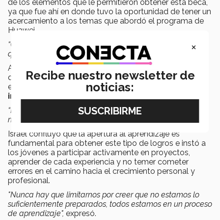
de los elementos que le permitieron obtener esta beca,
ya que fue ahí en donde tuvo la oportunidad de tener un
acercamiento a los temas que abordó el programa de
Huawei.
×
“Casi todo lo que había trabajado en ese módulo fue lo
que vi en la certificación”, afirmó.
Además, Lezama comentó que uno de los objetivos
Recibe nuestro newsletter de
que tienen en el área de ingeniería del Tec y
noticias:
especialmente en la concentración, es
tener un
impacto real
en la vida de los seres humanos.
“Este es un espacio para integrar conocimientos de
muchas áreas y formar un perfil más integral”, explicó.
Israel confluyó que la apertura al aprendizaje es
fundamental para obtener este tipo de logros e instó a
los jóvenes a participar activamente en proyectos,
aprender de cada experiencia y no temer cometer
errores en el camino hacia el crecimiento personal y
profesional.
"Nunca hay que limitarnos por creer que no estamos lo
suficientemente preparados, todos estamos en un proceso
de aprendizaje",
expresó.